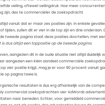
zelfde veiling, oftewel veilingdruk. Hoe meer concurrente
ng zijn, des te commerciëler de zoekopdracht.
altijd vanuit dat er maar zes posities zijn. In enkele geval
tijden, zullen dit er vier in de top zijn en drie onderaan
de tweede pagina staat deze posities doortellen, met een
t is dus altijd een toppositie op de tweede pagina
.
en, aangezien dit in de oude situatie niet altijd duidelijk w
 maar aangezien een klein aandeel commerciële zoekopdr
op vier positie krijgt, mag je er voor 90 procent vanuit ga
ie op pagina twee is.
rganische resultaten is dus erg afhankelijk van de compet
ghly commercial zoekopdrachten vier AdWords advertenti
ultaten naar beneden. Echter, voor gemiddeld commercië