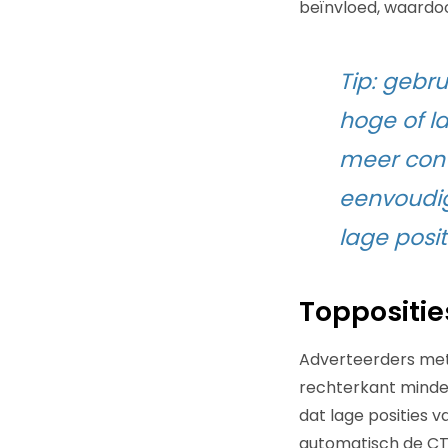
beïnvloed, waardoo
Tip: gebr
hoge of la
meer conv
eenvoudig
lage posit
Toppositie
Adverteerders met 
rechterkant mind
dat lage posities 
automatisch de CTR