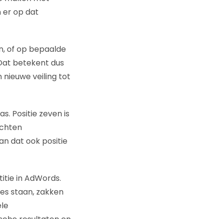
n er op dat
len, of op bepaalde
. Dat betekent dus
 nieuwe veiling tot
as. Positie zeven is
achten
an dat ook positie
itie in AdWords.
es staan, zakken
le