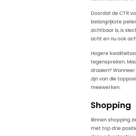
Doordat de CTR voo
belangrijkste peile
zichtbaar is, is sl
acht en nu ook acht
Hogere kwaliteitssc
tegenspreken. Maar
draaien? Wanneer 
zijn van die toppos
meewerken.
Shopping
Binnen shopping zi
met top drie positi