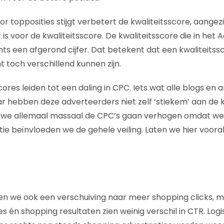
r topposities stijgt verbetert de kwaliteitsscore, aange
r is voor de kwaliteitsscore. De kwaliteitsscore die in h
echts een afgerond cijfer. Dat betekent dat een kwaliteit
 toch verschillend kunnen zijn.
ores leiden tot een daling in CPC. Iets wat alle blogs en a
 hebben deze adverteerders niet zelf ‘stiekem’ aan de 
we allemaal massaal de CPC’s gaan verhogen omdat we 
itie beïnvloeden we de gehele veiling. Laten we hier vooral
en we ook een verschuiving naar meer shopping clicks, 
es én shopping resultaten zien weinig verschil in CTR. Logi