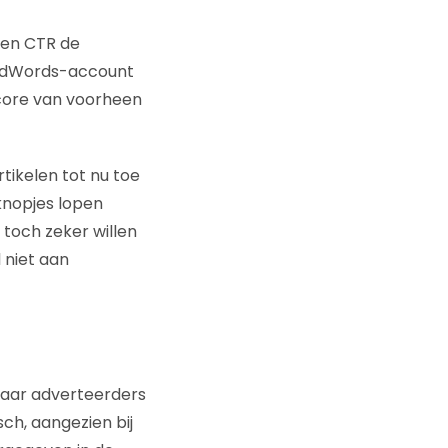
zien CTR de
et AdWords-account
sscore van voorheen
rtikelen tot nu toe
knopjes lopen
toch zeker willen
 niet aan
maar adverteerders
sch, aangezien bij