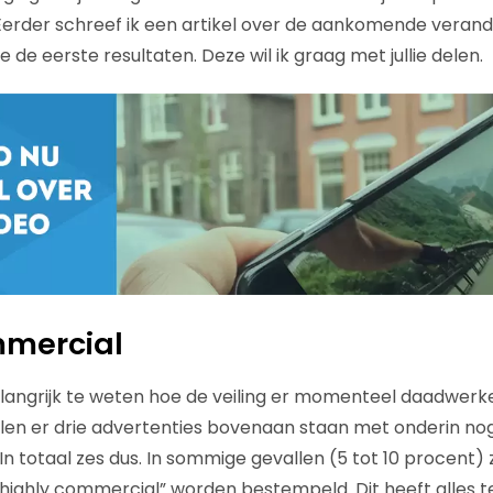
erder schreef ik een artikel over de aankomende verand
e de eerste resultaten. Deze wil ik graag met jullie delen.
mmercial
elangrijk te weten hoe de veiling er momenteel daadwerkelij
llen er drie advertenties bovenaan staan met onderin nog
n totaal zes dus. In sommige gevallen (5 tot 10 procent) 
“highly commercial” worden bestempeld. Dit heeft alles