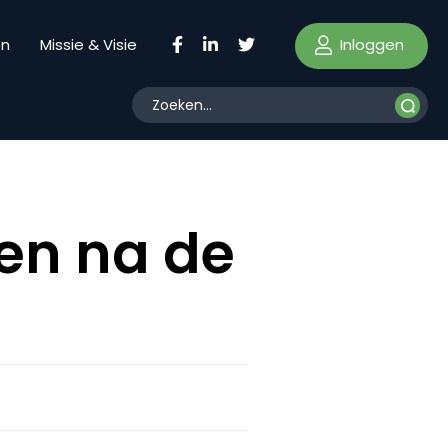
Inloggen
en
Missie & Visie
ten na de