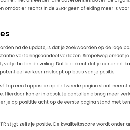
an er, net als eerder, drie advertenties boven de organi
jgen omdat er rechts in de SERP geen afleiding meer is voor
ies
worden na de update, is dat je zoekwoorden op de lage pos
nstantie vertoningsaandeel verliezen. Simpelweg omdat je
, val je buiten de veiling. Dat betekent dat je concreet ka
otentieel verkeer misloopt op basis van je positie.
 wél op een toppositie op de tweede pagina staat neemt
oe. Hierdoor kan er in absolute aantallen alsnog meer ver
 je op posititie acht op de eerste pagina stond met te
R stijgt zelfs je positie. De kwaliteitsscore wordt onder