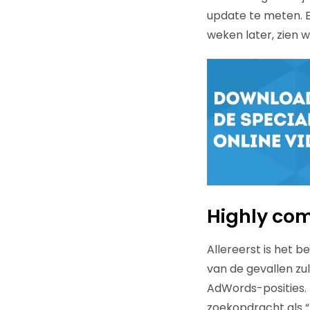
update te meten. E
weken later, zien w
Highly co
Allereerst is het b
van de gevallen zu
AdWords-posities. I
zoekopdracht als 