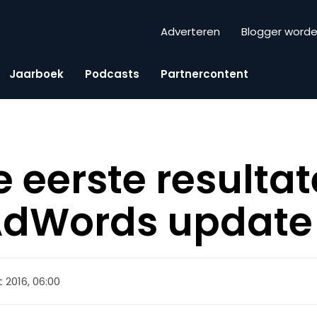
Adverteren
Blogger word
Jaarboek
Podcasts
Partnercontent
de eerste resulta
AdWords update
 2016, 06:00