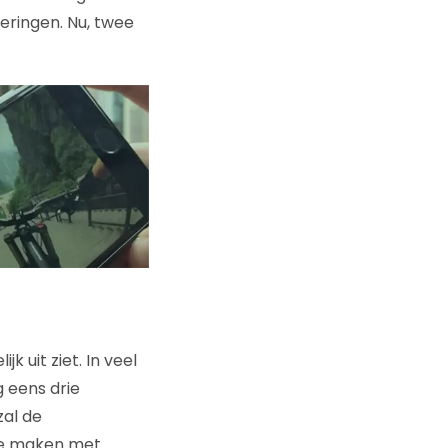
eringen. Nu, twee
k uit ziet. In veel
 eens drie
zal de
 te maken met