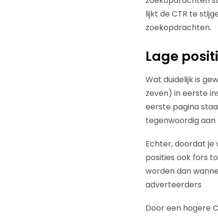
zoekopdrachten sta
lijkt de CTR te sti
zoekopdrachten.
Lage posit
Wat duidelijk is ge
zeven) in eerste i
eerste pagina staat
tegenwoordig aan p
Echter, doordat je
posities ook fors t
worden dan wanneer
adverteerders
Door een hogere CT