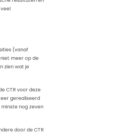
sche resultaten en
 veel
ities (vanaf
 niet meer op de
n zien wat je
 de CTR voor deze
keer gerealiseerd
n minste nog zeven
 andere door de CTR