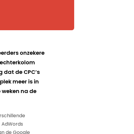
eerders onzekere
rechterkolom
g dat de CPC’s
lek meer is in
ee weken na de
schillende
de AdWords
van de Google