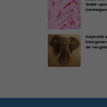
Wake-upca
merkeigen
Inspiratie 
intergener
de ‘verget