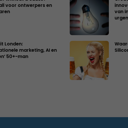
ll voor ontwerpers en
innov
aren
van i
urgen
uit Londen:
Waaro
ationele marketing, AI en
Silico
en’ 50+-man