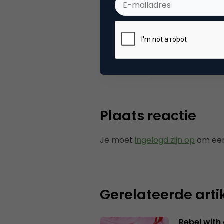
Media.
Categorie
Co
Plaats reactie
Je moet
ingelogd zijn op
om een
Gerelateerde arti
Rebel with