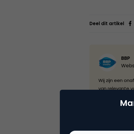
Deel dit artikel
BBP
Webs
Wij zijn een ona
van relevante v
professionals 
Mar
contact centers.
de e-commerce m
een drietalige 
met branchepart