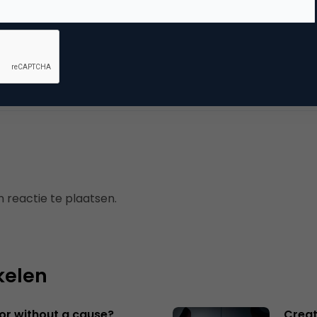
mmerce
 reactie te plaatsen.
kelen
 or without a cause?
Creat