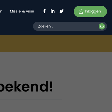
Inloggen
en
Missie & Visie
 bekend!