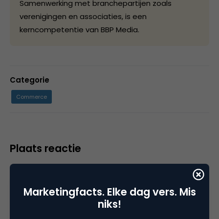
Samenwerking met branchepartijen zoals
verenigingen en associaties, is een
kerncompetentie van BBP Media.
Categorie
Commerce
Plaats reactie
Je moet
ingelogd zijn op
om een reactie te
plaatsen.
Marketingfacts. Elke dag vers. Mis
niks!