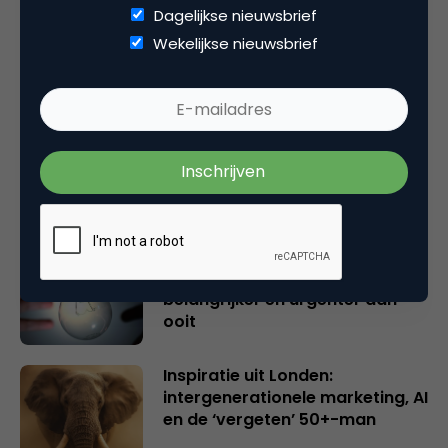
Dagelijkse nieuwsbrief
Gerelateerde artikelen
Wekelijkse nieuwsbrief
Rebel with or without a cause?
Wake-upcall voor ontwerpers
en merkeigenaren
Creatieve sector als aanjager
van innovatie en ontsluiter en
verbinder van industrieën
belangrijker en urgenter dan
ooit
Inspiratie uit Londen:
intergenerationele marketing, AI
en de ‘vergeten’ 50+-man