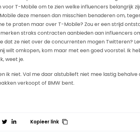
n voor T-Mobile om te zien welke influencers belangrijk zi
-Mobile deze mensen dan misschien benaderen om, tegen 
 te praten maar over T-Mobile? Zou er een strijd ontst
n merken straks contracten aanbieden aan influencers om b
 dat ze niet over de concurrenten mogen Twitteren? Leu
 mij wilt omkopen, kom maar met een goed voorstel. Ik h
k, weet je.
n ik niet. Val me daar alstublieft niet mee lastig behalve 
pakken verkoopt of BMW bent.
Kopieer link