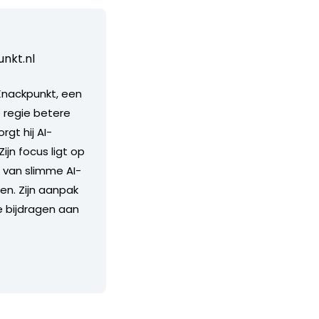
nkt.nl
 Knackpunkt, een
 regie betere
gt hij AI-
jn focus ligt op
 van slimme AI-
en. Zijn aanpak
e bijdragen aan