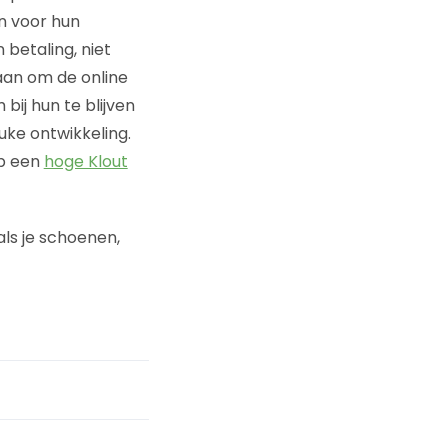
jn voor hun
betaling, niet
aan om de online
ij hun te blijven
ke ontwikkeling.
eb een
hoge Klout
als je schoenen,