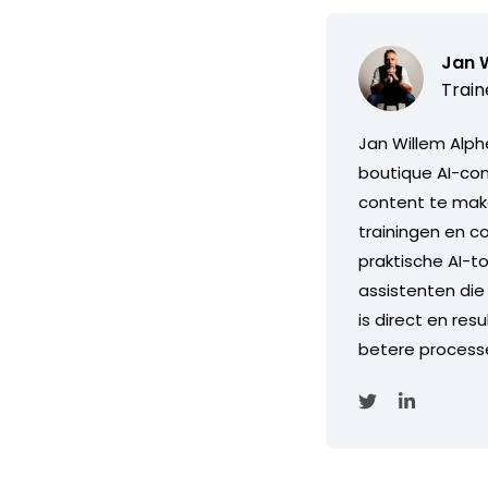
Jan 
Train
Jan Willem Alph
boutique AI-con
content te maken
trainingen en c
praktische AI-t
assistenten die 
is direct en re
betere process