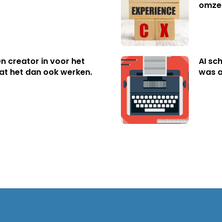
omzet
n creator in voor het
AI sc
aat het dan ook werken.
was a