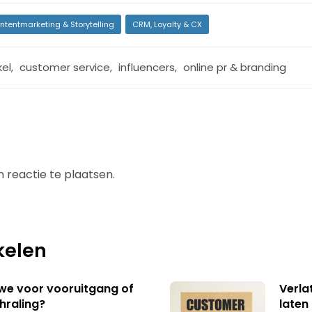
ntentmarketing & Storytelling
CRM, Loyalty & CX
kel
,
customer service
,
influencers
,
online pr & branding
 reactie te plaatsen.
kelen
 we voor vooruitgang of
Verla
hraling?
laten