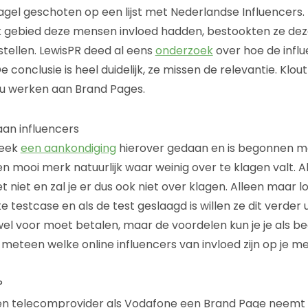
el geschoten op een lijst met Nederlandse Influencers. 
 gebied deze mensen invloed hadden, bestookten ze d
tellen. LewisPR deed al eens
onderzoek
over hoe de influ
 conclusie is heel duidelijk, ze missen de relevantie. Klout
u werken aan Brand Pages.
an influencers
week
een aankondiging
hierover gedaan en is begonnen 
Een mooi merk natuurlijk waar weinig over te klagen valt. Al
et niet en zal je er dus ook niet over klagen. Alleen maar lof
te testcase en als de test geslaagd is willen ze dit verder u
wel voor moet betalen, maar de voordelen kun je je als bed
t meteen welke online influencers van invloed zijn op je me
?
een telecomprovider als Vodafone een Brand Page neemt 