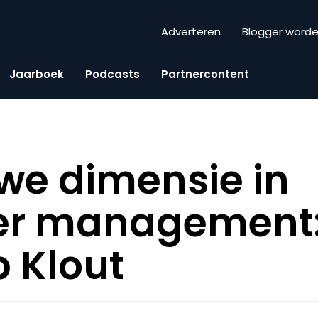
Adverteren
Blogger word
Jaarboek
Podcasts
Partnercontent
we dimensie in
cer management
 Klout