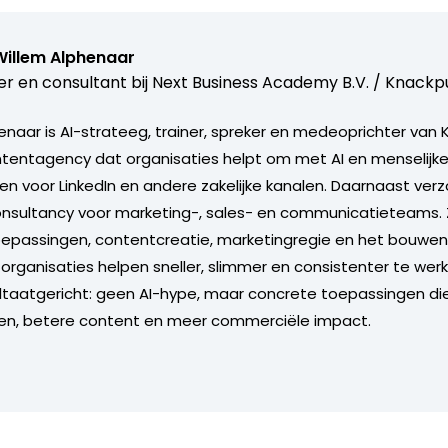
Willem Alphenaar
er en consultant bij
Next Business Academy B.V. / Knackpu
enaar is AI-strateeg, trainer, spreker en medeoprichter van
tentagency dat organisaties helpt om met AI en menselijke
 voor LinkedIn en andere zakelijke kanalen. Daarnaast verzor
onsultancy voor marketing-, sales- en communicatieteams. Zi
oepassingen, contentcreatie, marketingregie en het bouwen
organisaties helpen sneller, slimmer en consistenter te werk
sultaatgericht: geen AI-hype, maar concrete toepassingen di
en, betere content en meer commerciële impact.