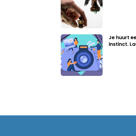
Je huurt ee
instinct. L