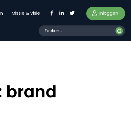
Inloggen
en
Missie & Visie
: brand