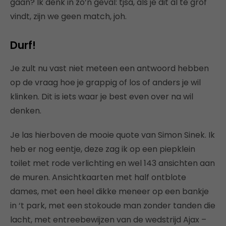
gaan? Ik denk in zo’n geval: tjsa, als je dit al te grof
vindt, zijn we geen match, joh.
Durf!
Je zult nu vast niet meteen een antwoord hebben
op de vraag hoe je grappig of los of anders je wil
klinken. Dit is iets waar je best even over na wil
denken.
Je las hierboven de mooie quote van Simon Sinek. Ik
heb er nog eentje, deze zag ik op een piepklein
toilet met rode verlichting en wel 143 ansichten aan
de muren. Ansichtkaarten met half ontblote
dames, met een heel dikke meneer op een bankje
in ‘t park, met een stokoude man zonder tanden die
lacht, met entreebewijzen van de wedstrijd Ajax –