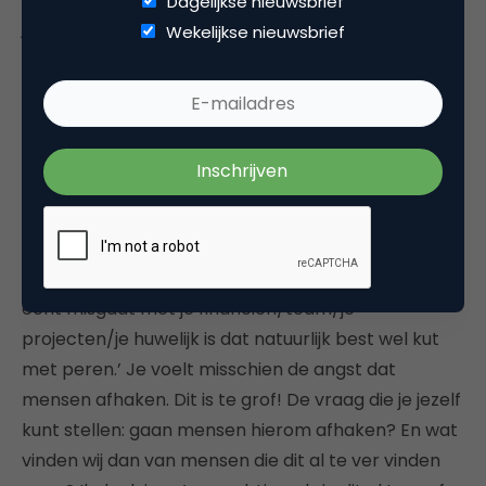
Dagelijkse nieuwsbrief
je maillist, dan kun je je bij een specifiek concreet
Wekelijkse nieuwsbrief
voorbeeld afvragen: is dit wat wij willen zijn?
“Wie zijn je klanten”
Voorbeeld: Stel, je stuurt een mail naar je lijst. Je
doet dat al tijden en mensen zijn geïnspireerd. En
stel nu dat je in een bepaalde zin wil zeggen: ‘Als het
echt misgaat met je financiën/team/je
projecten/je huwelijk is dat natuurlijk best wel kut
met peren.’ Je voelt misschien de angst dat
mensen afhaken. Dit is te grof! De vraag die je jezelf
kunt stellen: gaan mensen hierom afhaken? En wat
vinden wij dan van mensen die dit al te ver vinden