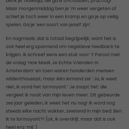
denk je: halleluja, die ga ik onthouden, prachtig!
Maar morgenmiddag ben je ‘m weer vergeten of
schiet je toch weer in een kramp en ga je op veilig
spelen. Ga je ‘een soort van jezelf zijn’.
En nogmaals: dat is totaal begrijpelijk, want het is
ook heel erg spannend om negatieve feedback te
krijgen. Ik schreef eens een stuk voor ‘t Parool met
de vraag ‘Hoe Maak Je Echte Vrienden In
Amsterdam’ en toen waren honderden mensen
wildenthousiast, maar één iemand zei: ‘Ja, ik weet
niet, ik vond het larmoyant.’ Je snapt het: die
vergeet ik nooit van mijn leven meer. Dit gebeurde
zes jaar geleden, ik weet het nu nog! Ik word nog
steeds elke nacht wakker, zwetend in mijn bed: Ben
ik te larmoyant?! (ok, ik overdrijf, maar dat is ook
heel erg ‘mij’.)