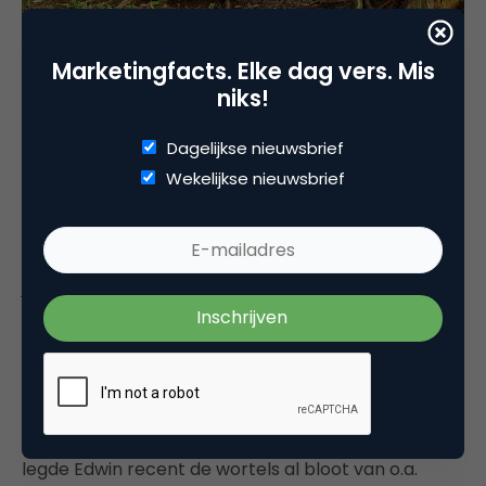
Marketingfacts. Elke dag vers. Mis
niks!
Mooie marketing
Dagelijkse nieuwsbrief
Veel voldoening krijgt Edwin van het blootleggen
Wekelijkse nieuwsbrief
van wortels. ‘
Rootsbranding
‘, zoals hij het zelf
noemt en bedacht heeft. Als je weet waar je
vandaan komt en waarom je doet wat je doet, hoef
je geen perfect imago te bedenken. Liever niet
zelfs, want
rafelrandjes
zijn niet erg. Integendeel: ze
maken het bedrijf en de mensen die er werken juist
boeiend. Ook hier weer: marketeer laat los wat je
geleerd hebt over het oppoetsen en mooier maken
dan het is. Wees kwetsbaar en briljant. Ongevraagd
legde Edwin recent de wortels al bloot van o.a.