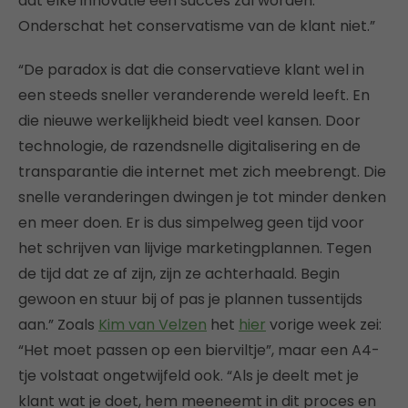
dat elke innovatie een succes zal worden.
Onderschat het conservatisme van de klant niet.”
“De paradox is dat die conservatieve klant wel in
een steeds sneller veranderende wereld leeft. En
die nieuwe werkelijkheid biedt veel kansen. Door
technologie, de razendsnelle digitalisering en de
transparantie die internet met zich meebrengt. Die
snelle veranderingen dwingen je tot minder denken
en meer doen. Er is dus simpelweg geen tijd voor
het schrijven van lijvige marketingplannen. Tegen
de tijd dat ze af zijn, zijn ze achterhaald. Begin
gewoon en stuur bij of pas je plannen tussentijds
aan.” Zoals
Kim van Velzen
het
hier
vorige week zei:
“Het moet passen op een bierviltje”, maar een A4-
tje volstaat ongetwijfeld ook. “Als je deelt met je
klant wat je doet, hem meeneemt in dit proces en