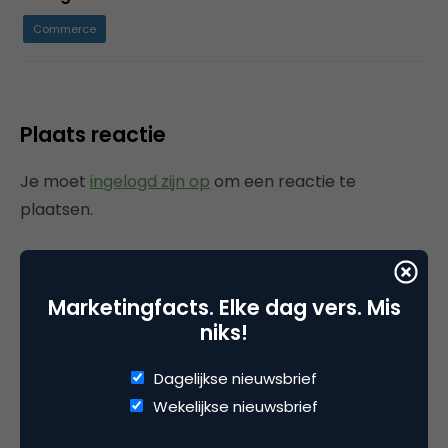
Commerce
Plaats reactie
Je moet
ingelogd zijn op
om een reactie te
plaatsen.
Marketingfacts. Elke dag vers. Mis
Gerelateerde artikelen
niks!
Rebel with or without a cause?
Dagelijkse nieuwsbrief
Wake-upcall voor ontwerpers
Wekelijkse nieuwsbrief
en merkeigenaren