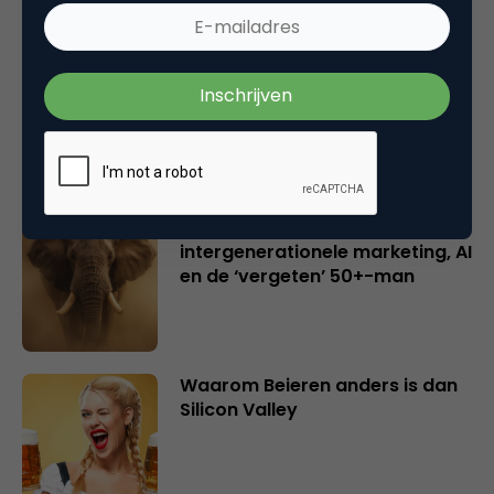
Creatieve sector als aanjager
van innovatie en ontsluiter en
verbinder van industrieën
belangrijker en urgenter dan
ooit
Inspiratie uit Londen:
intergenerationele marketing, AI
en de ‘vergeten’ 50+-man
Waarom Beieren anders is dan
Silicon Valley