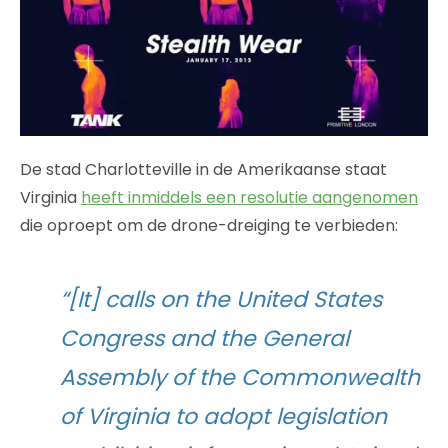
De stad Charlotteville in de Amerikaanse staat
Virginia
heeft inmiddels een resolutie aangenomen
die oproept om de drone-dreiging te verbieden:
“[It] calls on the United States
Congress and the General
Assembly of the Commonwealth
of Virginia to adopt legislation