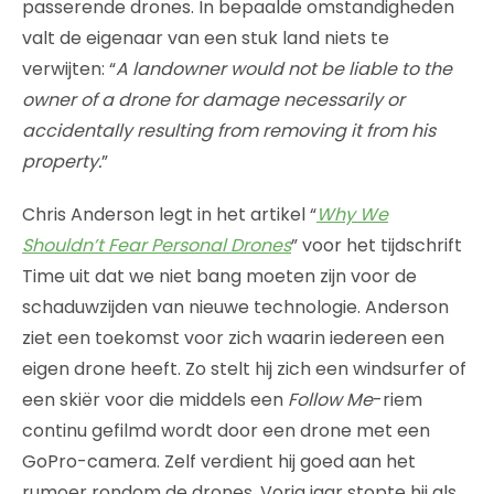
passerende drones. In bepaalde omstandigheden
valt de eigenaar van een stuk land niets te
verwijten: “
A landowner would not be liable to the
owner of a drone for damage necessarily or
accidentally resulting from removing it from his
property.
”
Chris Anderson legt in het artikel “
Why We
Shouldn’t Fear Personal Drones
” voor het tijdschrift
Time uit dat we niet bang moeten zijn voor de
schaduwzijden van nieuwe technologie. Anderson
ziet een toekomst voor zich waarin iedereen een
eigen drone heeft. Zo stelt hij zich een windsurfer of
een skiër voor die middels een
Follow Me
-riem
continu gefilmd wordt door een drone met een
GoPro-camera. Zelf verdient hij goed aan het
rumoer rondom de drones. Vorig jaar stopte hij als