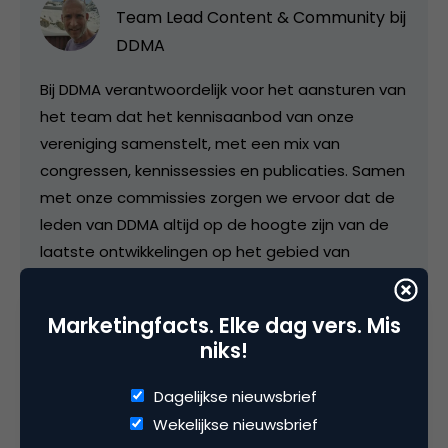
Team Lead Content & Community bij
DDMA
Bij DDMA verantwoordelijk voor het aansturen van
het team dat het kennisaanbod van onze
vereniging samenstelt, met een mix van
congressen, kennissessies en publicaties. Samen
met onze commissies zorgen we ervoor dat de
leden van DDMA altijd op de hoogte zijn van de
laatste ontwikkelingen op het gebied van
technologie en wetgeving. Daarnaast
verantwoordelijk voor de positionering van DDMA
Marketingfacts. Elke dag vers. Mis
- als autoriteit op het gebied van o.a. privacy en
niks!
ethiek - en onze standpunten over actuele
dossiers. Ik was van 2018 tot 2024
Dagelijkse nieuwsbrief
Hoofdredacteur van Marketingfacts. Studeerde
Wekelijkse nieuwsbrief
in 1995 af (hbo Communicatie) en werkte bij een