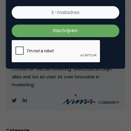
aantal corporates (Albert Heijn,
DaimlerChrysler/debitel en Praxis), bureaus (Van
Oorschot, Coebergh), maar vooral bij B2B-
vakmedia (Telecommerce, Tijdschrift voor
Marketing, Marketingonline, MarketingTribune,
Marketingfacts), negen jaar bij NIMA en inmiddels
dus bij dé branchevereniginmg voor data driven
marketing. Marketing-nerd. Professional
Consumer. Retailmarketing. Leest/luistert/kijkt
alles wat los en vast zit over innovatie in
marketing.
COMMUNITY
Categorie