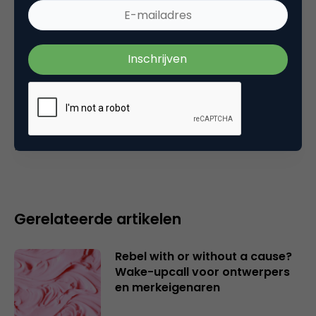
Commerce
Plaats reactie
Je moet
ingelogd zijn op
om een reactie te
plaatsen.
Gerelateerde artikelen
Rebel with or without a cause?
Wake-upcall voor ontwerpers
en merkeigenaren