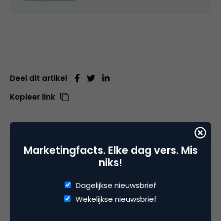
Deel dit artikel
Kopieer link
Marketingfacts. Elke dag vers. Mis
Entopic
niks!
Dagelijkse nieuwsbrief
Wekelijkse nieuwsbrief
Categorie