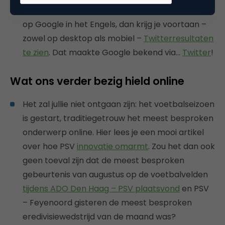
Maar ook voor Twitter is er goed nieuws: zoek je
op Google in het Engels, dan krijg je voortaan –
zowel op desktop als mobiel –
Twitterresultaten
te zien
. Dat maakte Google bekend via…
Twitter
!
Wat ons verder bezig hield online
Het zal jullie niet ontgaan zijn: het voetbalseizoen
is gestart, traditiegetrouw het meest besproken
onderwerp online. Hier lees je een mooi artikel
over hoe PSV
innovatie omarmt
. Zou het dan ook
geen toeval zijn dat de meest besproken
gebeurtenis van augustus op de voetbalvelden
tijdens ADO Den Haag – PSV plaatsvond
en PSV
– Feyenoord gisteren de meest besproken
eredivisiewedstrijd van de maand was?