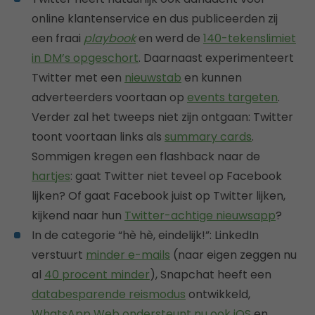
online klantenservice en dus publiceerden zij
een fraai
playbook
en werd de
140-tekenslimiet
in DM’s opgeschort
. Daarnaast experimenteert
Twitter met een
nieuwstab
en kunnen
adverteerders voortaan op
events targeten
.
Verder zal het tweeps niet zijn ontgaan: Twitter
toont voortaan links als
summary cards
.
Sommigen kregen een flashback naar de
hartjes
: gaat Twitter niet teveel op Facebook
lijken? Of gaat Facebook juist op Twitter lijken,
kijkend naar hun
Twitter-achtige nieuwsapp
?
In de categorie “hè hè, eindelijk!”: LinkedIn
verstuurt
minder e-mails
(naar eigen zeggen nu
al
40 procent minder
), Snapchat heeft een
databesparende reismodus
ontwikkeld,
WhatsApp Web ondersteunt nu ook iOS
en