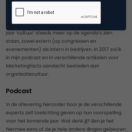
gevoerd worden bij het koffiezetapparaat, in
vergaderzalen en tijdens de lunch.
Mijn voorspelling is dan ook dat we het komende
jaar ‘cultuur’ steeds meer op de agenda’s zien
staan, zowel extern (op congressen en
evenementen) als intern in bedrijven. In 2017 zal ik
in mijn podcast en in verschillende artikelen voor
Marketingfacts aandacht besteden aan
organisatiecultuur.
Podcast
In de aflevering hieronder hoor je de verschillende
experts zelf toelichting geven op hun voorspelling
voor het komende jaar. Wat denk jij? Ben je het
hiermee eens of zie je hele andere dingen gebeuren