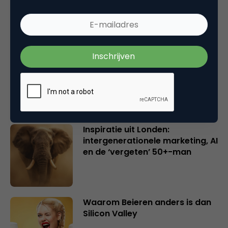
en merkeigenaren
Creatieve sector als aanjager
van innovatie en ontsluiter en
verbinder van industrieën
belangrijker en urgenter dan
ooit
Inspiratie uit Londen:
intergenerationele marketing, AI
en de ‘vergeten’ 50+-man
Waarom Beieren anders is dan
Silicon Valley