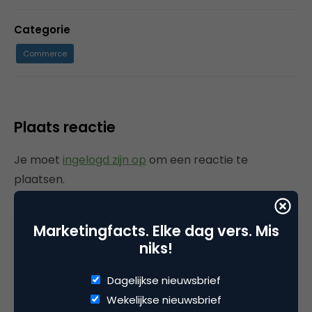
Categorie
Commerce
Plaats reactie
Je moet
ingelogd zijn op
om een reactie te
plaatsen.
Marketingfacts. Elke dag vers. Mis
niks!
Gerelateerde artikelen
Dagelijkse nieuwsbrief
Rebel with or without a cause?
Wekelijkse nieuwsbrief
Wake-upcall voor ontwerpers