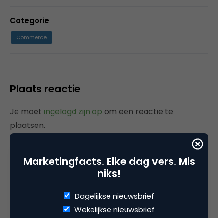
Categorie
Commerce
Plaats reactie
Je moet
ingelogd zijn op
om een reactie te
plaatsen.
Marketingfacts. Elke dag vers. Mis
niks!
Gerelateerde artikelen
Dagelijkse nieuwsbrief
Rebel with or without a cause?
Wekelijkse nieuwsbrief
Wake-upcall voor ontwerpers