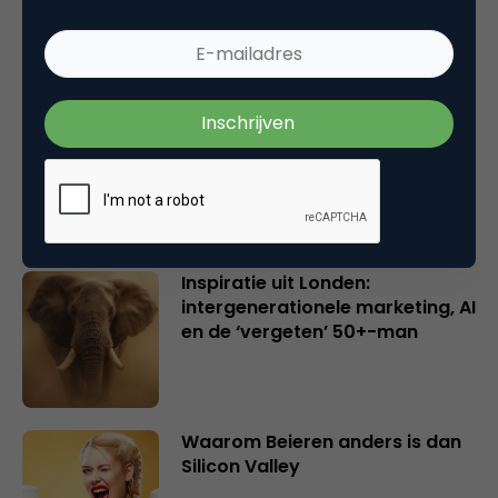
en merkeigenaren
Creatieve sector als aanjager
van innovatie en ontsluiter en
verbinder van industrieën
belangrijker en urgenter dan
ooit
Inspiratie uit Londen:
intergenerationele marketing, AI
en de ‘vergeten’ 50+-man
Waarom Beieren anders is dan
Silicon Valley