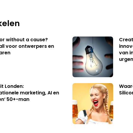
kelen
 or without a cause?
Creat
ll voor ontwerpers en
innov
aren
van i
urgen
uit Londen:
Waaro
ationele marketing, AI en
Silico
en’ 50+-man