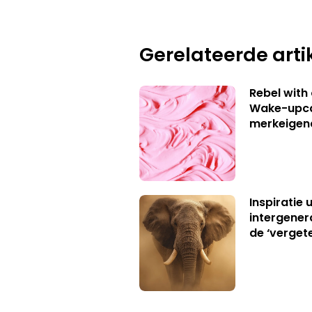
Gerelateerde arti
Rebel with
Wake-upca
merkeigen
Inspiratie 
intergener
de ‘verget