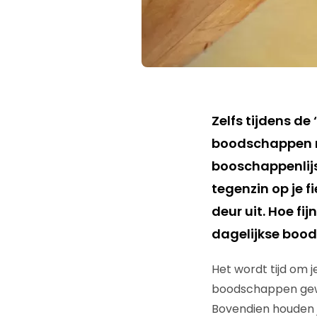
Zelfs tijdens de ‘
boodschappen no
booschappenlijs
tegenzin op je f
deur uit. Hoe fij
dagelijkse boo
Het wordt tijd om j
boodschappen gewo
Bovendien houden j