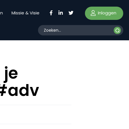
Inloggen
en
Missie & Visie
 je
 #adv