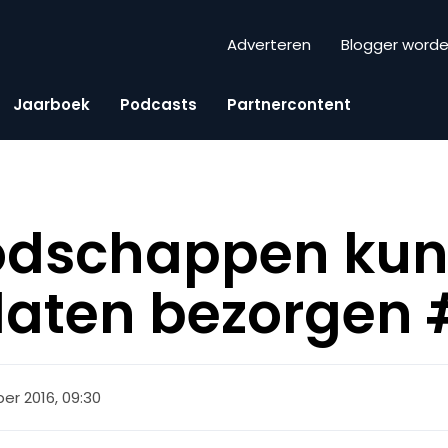
Adverteren
Blogger word
Jaarboek
Podcasts
Partnercontent
odschappen kun
laten bezorgen
er 2016, 09:30