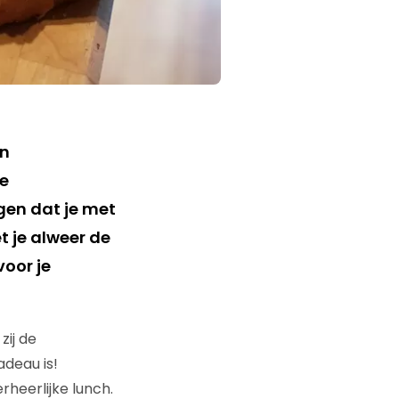
an
de
gen dat je met
t je alweer de
voor je
zij de
deau is!
heerlijke lunch.