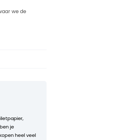
 waar we de
iletpapier,
 ben je
rkopen heel veel