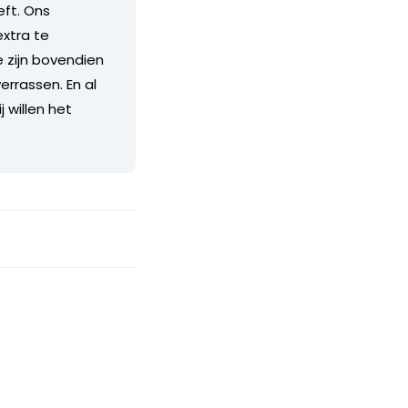
eft. Ons
xtra te
e zijn bovendien
rrassen. En al
j willen het