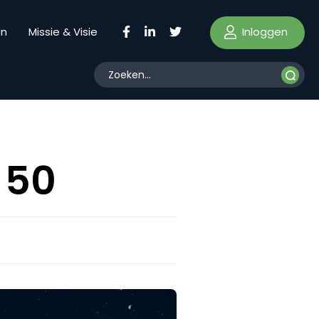
Inloggen
en
Missie & Visie
 50