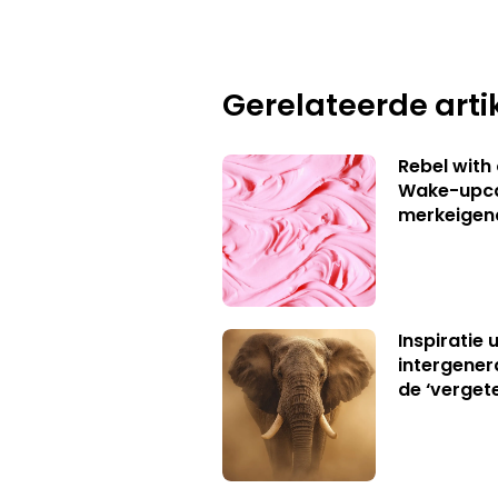
Gerelateerde arti
Rebel with
Wake-upca
merkeigen
Inspiratie 
intergener
de ‘verget