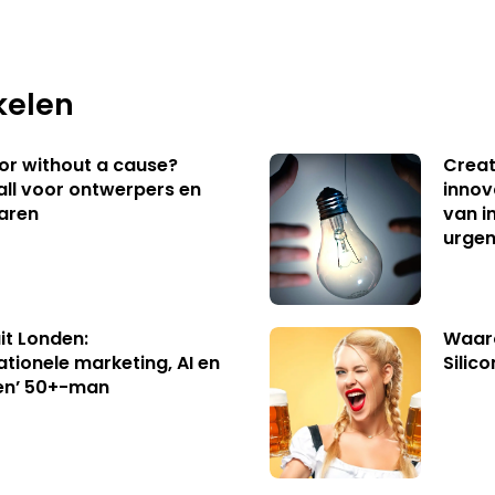
kelen
 or without a cause?
Creat
ll voor ontwerpers en
innov
aren
van i
urgen
uit Londen:
Waaro
ationele marketing, AI en
Silico
en’ 50+-man