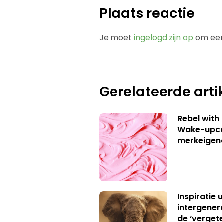
Plaats reactie
Je moet
ingelogd zijn op
om een
Gerelateerde arti
Rebel with
Wake-upca
merkeigen
Inspiratie 
intergener
de ‘verget