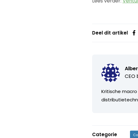
Lees verder:
Ventu
Deel dit artikel
Alber
CEO b
Kritische macro
distributietechn
Categorie
Co