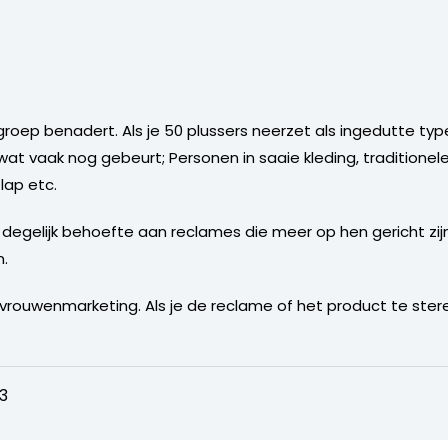
groep benadert. Als je 50 plussers neerzet als ingedutte typ
 wat vaak nog gebeurt; Personen in saaie kleding, traditione
lap etc.
degelijk behoefte aan reclames die meer op hen gericht zi
n.
et vrouwenmarketing. Als je de reclame of het product te ste
3