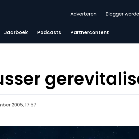
Adverteren
Blogger word
Jaarboek
Podcasts
Partnercontent
usser gerevitali
ber 2005, 17:57