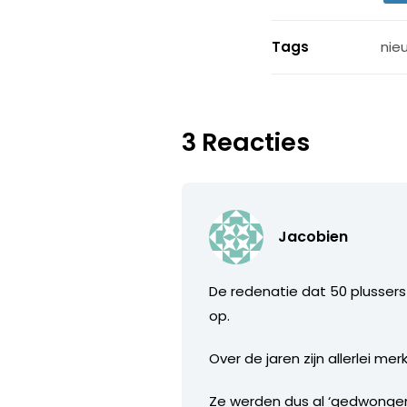
Tags
nie
3 Reacties
Jacobien
De redenatie dat 50 plusser
op.
Over de jaren zijn allerlei m
Ze werden dus al ‘gedwongen