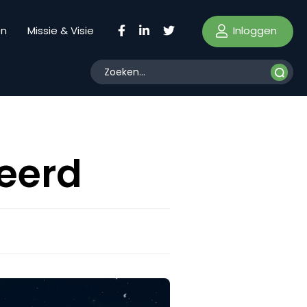
Inloggen
en
Missie & Visie
seerd