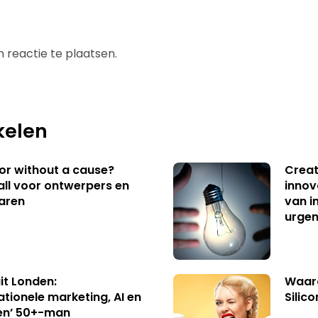
 reactie te plaatsen.
kelen
 or without a cause?
Creat
ll voor ontwerpers en
innov
aren
van i
urgen
uit Londen:
Waaro
ationele marketing, AI en
Silico
en’ 50+-man