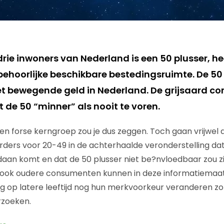
drie inwoners van Nederland is een 50 plusser, he
n behoorlijke beschikbare bestedingsruimte. De 50
t bewegende geld in Nederland. De grijsaard co
t de 50 “minner” als nooit te voren.
en forse kerngroep zou je dus zeggen. Toch gaan vrijwel a
rders voor 20-49 in de achterhaalde veronderstelling da
aan komt en dat de 50 plusser niet be?nvloedbaar zou zijn
ook oudere consumenten kunnen in deze informatiemaa
ng op latere leeftijd nog hun merkvoorkeur veranderen zo
rzoeken.