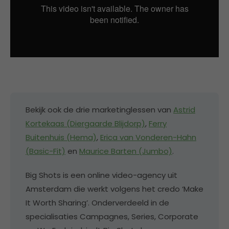
Bekijk ook de drie marketinglessen van
Astrid
Kortekaas (Diergaarde Blijdorp)
,
Ferry
Buitenhuis (Hema)
,
Erica van Vonderen-Hahn
(Basic-Fit)
en
Maurice Barten (Jumbo)
.
Big Shots is een online video-agency uit
Amsterdam die werkt volgens het credo ‘Make
It Worth Sharing’. Onderverdeeld in de
specialisaties Campagnes, Series, Corporate