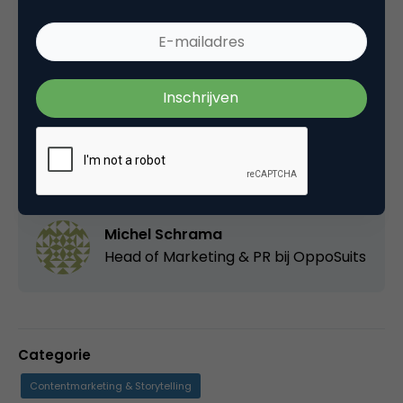
Deel dit artikel
Kopieer link
Michel Schrama
Head of Marketing & PR bij
OppoSuits
Categorie
Contentmarketing & Storytelling