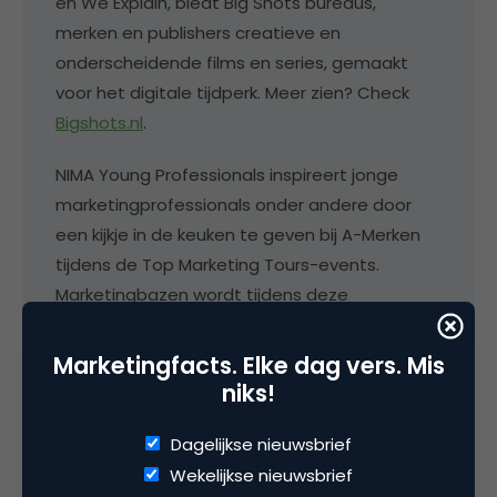
en We Explain, biedt Big Shots bureaus,
merken en publishers creatieve en
onderscheidende films en series, gemaakt
voor het digitale tijdperk. Meer zien? Check
Bigshots.nl
.
NIMA Young Professionals inspireert jonge
marketingprofessionals onder andere door
een kijkje in de keuken te geven bij A-Merken
tijdens de Top Marketing Tours-events.
Marketingbazen wordt tijdens deze
evenementen opgenomen. In 2020 zijn de
Young Profs te gast bij Apenkooi Amsterdam
Marketingfacts. Elke dag vers. Mis
voor DGTL Festival, Swapfiets, Tikkie,
niks!
Hartstichting en Basic-Fit. Lid worden, en de
evenementen bijwonen? Check
Nima.nl
.
Dagelijkse nieuwsbrief
Wekelijkse nieuwsbrief