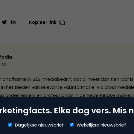
Kopieer link
Media
ite
 onafhankelijk B2B-mediabedrijf, dat al meer dan tien jaar is
 in het bieden van relevante vakinformatie. Via crossmediale
op ondernemers en professionals in de Nederlandse marketi
 en de customer service branche. Daarnaast is BBP Media 
ketingfacts. Elke dag vers. Mis n
rmatieleverancier in de e-commerce markt. Inmiddels heeft d
E-commerce Summit in Barcelona en de website E-commer
Dagelijkse nieuwsbrief
Wekelijkse nieuwsbrief
e internationale positie opgebouwd. Voor vergaring en ontslu