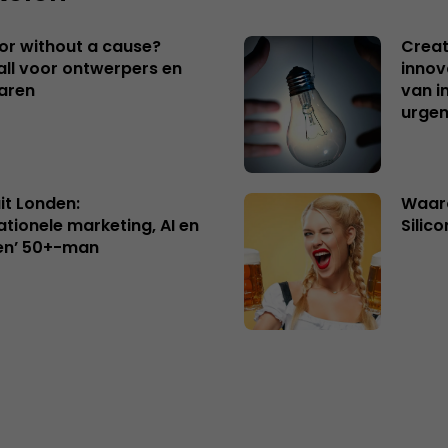
 or without a cause?
Creat
ll voor ontwerpers en
innov
aren
van i
urgen
uit Londen:
Waaro
ationele marketing, AI en
Silico
en’ 50+-man