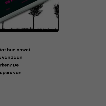
Wat hun omzet
rs vandaan
erken? De
kopers van