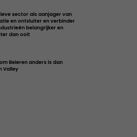
ieve sector als aanjager van
atie en ontsluiter en verbinder
ndustrieën belangrijker en
ter dan ooit
m Beieren anders is dan
n Valley