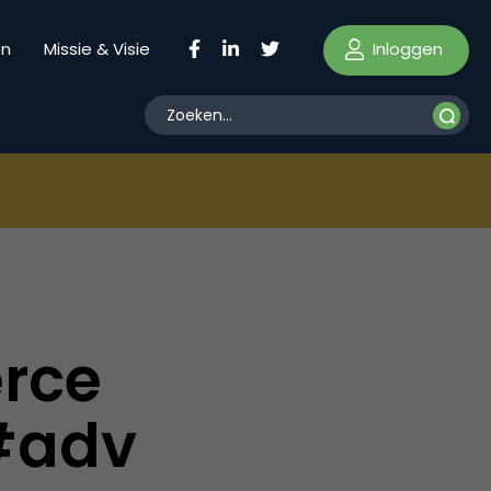
Inloggen
en
Missie & Visie
rce
#adv