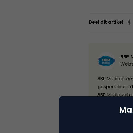
Deel dit artikel
BBP 
Webs
BBP Media is een
gespecialiseerd
BBP Media zich 
commerce sector
Mar
actief als info
met de Global 
een aanzienlijk