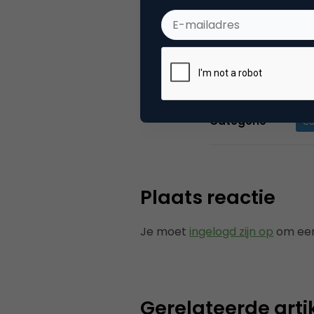
vakinformatie 
associaties. To
Shopper Marketi
Categorie
Co
Plaats reactie
Je moet
ingelogd zijn op
om een
Gerelateerde arti