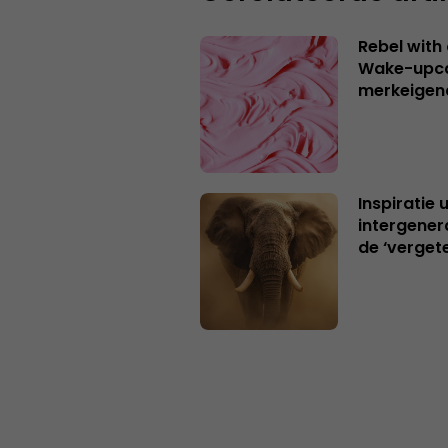
Rebel with
Wake-upca
merkeigen
Inspiratie 
intergener
de ‘verget