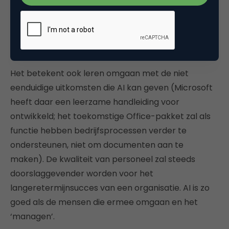
kennis, ervaring en vaardigheden die een
organisatie bezit. AI kan helpen om de vele
verzamelde data bruikbaar, bevraagbaar,
werkbaar, analyseerbaar te maken.
Het betekent ook leren omgaan met de niet
eenduidige uitkomsten die AI kan geven (Microsoft
heeft daar een leerzame handleiding voor
ontwikkeld; het toekomstige Office-pakket zal als
functie hebben bedrijfsprocessen verder te
ondersteunen, niet om documenten aan te
maken). De kwaliteit van personeel zal steeds
doorslaggevender worden voor het
langeretermijnsucces van een organisatie. AI is zo
goed als de mensen die ermee omgaan en het
‘managen’.