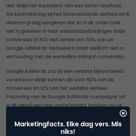
niet altijd het equivalent van een beter resultaat.
Als kanttekening bij het bovenstaande verhaal wil ik
daarom graag aangeven dat er in dit onderzoek
niet is gekeken is naar websitedoelstellingen zoals
conversies of ROI. Het verlies van 50% van uw
Google AdWords-bezoekers staat wellicht niet in
verhouding met de werkelijke daling in conversies.
Google AdWords zou bij een website bijvoorbeeld
verantwoordelijk kunnen zijn voor 80% van de
conversies en 10% van het website verkeer.
Pauzering van de Google AdWords-campagne zal
in dit geval een zeer grote impact hebben op uw
conversies, terwijl er in absolute aantallen website
bezoekers wellicht relatief weinig veranderd en dit
Marketingfacts. Elke dag vers. Mis
kan uw ROI ernstig verslechteren. Het kan echter
niks!