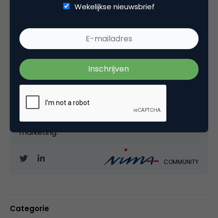
aantal corporates (Albert Heijn,
Wekelijkse nieuwsbrief
DaimlerChrysler/debitel en Praxis), bureaus (Van
Oorschot, Coebergh), maar vooral bij B2B-
vakmedia (Telecommerce, Tijdschrift voor
Marketing, Marketingonline, MarketingTribune,
Marketingfacts), negen jaar bij NIMA en inmiddels
dus bij dé branchevereniginmg voor data driven
marketing. Marketing-nerd. Professional
Consumer. Retailmarketing. Leest/luistert/kijkt
alles wat los en vast zit over innovatie in
marketing.
COMMUNITY
Categorie