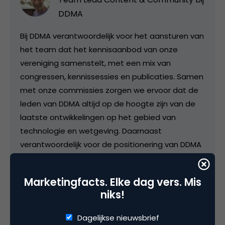
DDMA
Bij DDMA verantwoordelijk voor het aansturen van
het team dat het kennisaanbod van onze
vereniging samenstelt, met een mix van
congressen, kennissessies en publicaties. Samen
met onze commissies zorgen we ervoor dat de
leden van DDMA altijd op de hoogte zijn van de
laatste ontwikkelingen op het gebied van
technologie en wetgeving. Daarnaast
verantwoordelijk voor de positionering van DDMA
- als autoriteit op het gebied van o.a. privacy en
ethiek - en onze standpunten over actuele
Marketingfacts. Elke dag vers. Mis
dossiers. Ik was van 2018 tot 2024
niks!
Hoofdredacteur van Marketingfacts. Studeerde
in 1995 af (hbo Communicatie) en werkte bij een
Dagelijkse nieuwsbrief