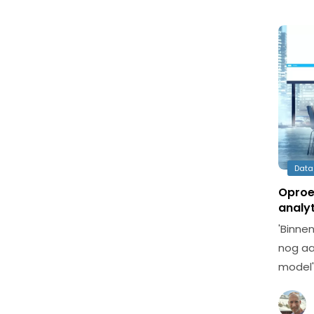
Data
Oproe
analyt
'Binne
nog aa
model'