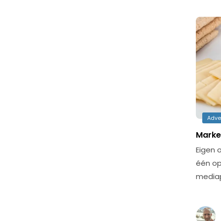
Adve
Marke
Eigen o
één op
media