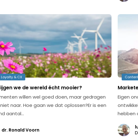
 Loyalty & CX
Content
rijgen we de wereld écht mooier?
Marketee
enten wíllen wel goed doen, maar gedragen
Eigen ond
r niet naar. Hoe gaan we dat oplossen?Er is een
ontwikke
nd aantal…
hebben o
l
dr. Ronald Voorn
D