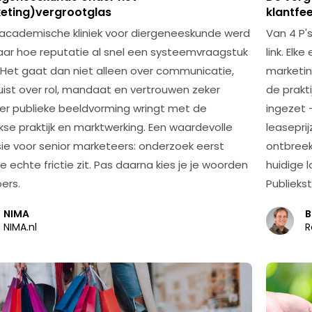
eting)vergrootglas
klantfe
 academische kliniek voor diergeneeskunde werd
Van 4 P'
aar hoe reputatie al snel een systeemvraagstuk
link. Elk
 Het gaat dan niet alleen over communicatie,
marketing
uist over rol, mandaat en vertrouwen zeker
de prakt
r publieke beeldvorming wringt met de
ingezet 
jkse praktijk en marktwerking. Een waardevolle
leasepri
isie voor senior marketeers: onderzoek eerst
ontbreekt
 echte frictie zit. Pas daarna kies je je woorden
huidige 
oers.
Publieks
NIMA
B
NIMA.nl
R