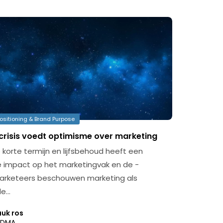
ositioning & Brand Purpose
risis voedt optimisme over marketing
 korte termijn en lijfsbehoud heeft een
e impact op het marketingvak en de -
arketeers beschouwen marketing als
le…
uuk ros
DMA