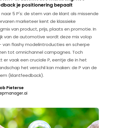
edback je positionering bepaalt
s naar 5 P's: de stem van de klant als missende
e ervaren marketeer kent de klassieke
mix van product, prijs, plaats en promotie. In
ijk van de automotive wordt deze mix volop
– van flashy modelintroducties en scherpe
jzen tot omnichannel campagnes. Toch
 er vaak een cruciale P, eentje die in het
landschap het verschil kan maken: de P van de
tem (klantfeedback).
ob Pieterse
epmanager.ai