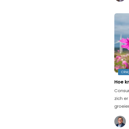
CRM,
Hoe k
Consum
zich e
groeie