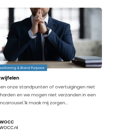
ositioning & Brand Purpose
twijfelen
n onze standpunten of overtuigingen niet
rharden en we mogen niet verzanden in een
carrousel.'Ik maak mij zorgen…
SWOCC
WOCC.nl