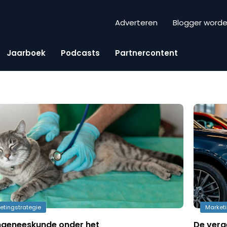
Adverteren
Blogger word
Jaarboek
Podcasts
Partnercontent
etingstrategie
Market
ngeneeskunde onder het
De verg