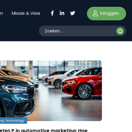
Inloggen
en
Missie & Visie
ing Technology
eten P in automotive marketing: Hoe