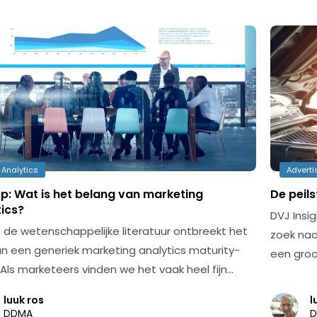
 Analytics
Adverti
p: Wat is het belang van marketing
De peil
ics?
DVJ Insi
n de wetenschappelijke literatuur ontbreekt het
zoek naa
n een generiek marketing analytics maturity-
een groo
Als marketeers vinden we het vaak heel fijn…
luuk ros
l
DDMA
D