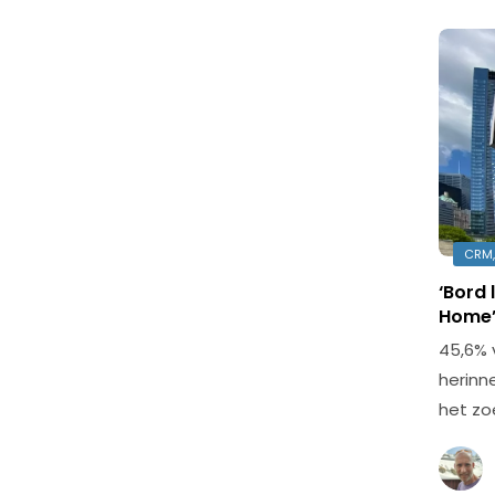
CRM,
‘Bord 
Home
45,6% 
herinn
het zo