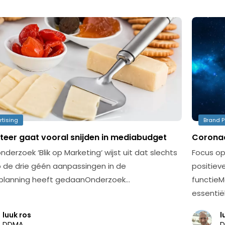
rtising
Brand P
teer gaat vooral snijden in mediabudget
Coronac
nderzoek ‘Blik op Marketing‘ wijst uit dat slechts
Focus op
 de drie géén aanpassingen in de
positiev
planning heeft gedaanOnderzoek…
functieM
essentië
luuk ros
l
DDMA
D