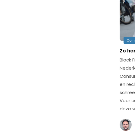
Com
Zo haa
Black F
Nederl
Consu
en rec
schree
Voor c
deze w