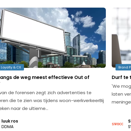
 Loyalty & CX
Brand P
langs de weg meest effectieve Out of
Durf te 
’
'We moge
van de forensen zegt zich advertenties te
laten ve
eren die te zien was tijdens woon-werkverkeerBij
meningen
eken naar de ultieme…
luuk ros
DDMA
S