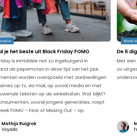
merce
Markt 
l je het beste uit Black Friday FOMO
De 6 di
riday is inmiddels net zo ingeburgerd in
Met een j
and als pepernoten in deze tijd van het jaar.
zo uitges
menten worden overspoeld met aanbiedingen
onderzoe
lames op tv, via mail, op social media en met
uwende teksten op de winkelruiten. Wat blijkt?
onsumenten, vooral jongere generaties, roept
eek FOMO – Fear of Missing Out – op.
Mathijs Ruigrok
M
Voyado
F