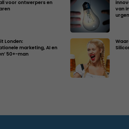
ll voor ontwerpers en
innov
aren
van i
urgen
uit Londen:
Waaro
ationele marketing, AI en
Silico
en’ 50+-man