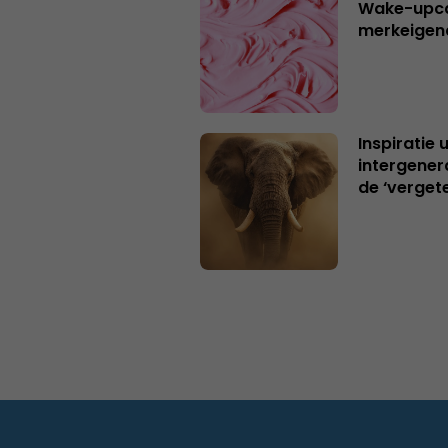
Wake-upca
merkeigen
Inspiratie 
intergener
de ‘verget