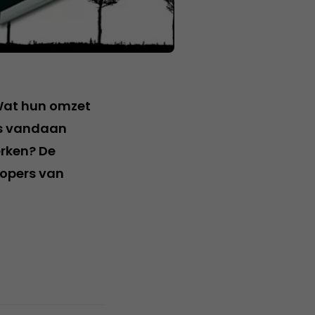
Wat hun omzet
rs vandaan
erken? De
kopers van