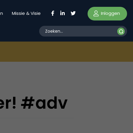
Inloggen
en
Missie & Visie
er! #adv