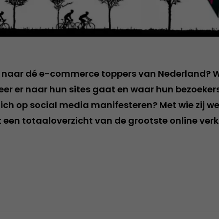
wd naar dé e-commerce toppers van Nederland? 
keer er naar hun sites gaat en waar hun bezoeke
zich op social media manifesteren? Met wie zij w
t een totaaloverzicht van de grootste online ver