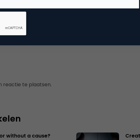
mmerce
 reactie te plaatsen.
kelen
 or without a cause?
Creat