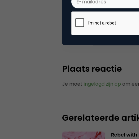
Categorie
Co
Plaats reactie
Je moet
ingelogd zijn op
om een
Gerelateerde arti
Rebel with