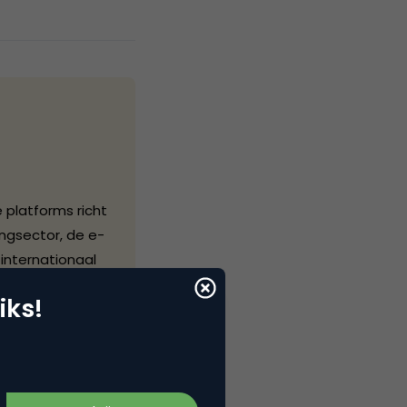
 platforms richt
ngsector, de e-
internationaal
e organisatie
iks!
cefacts.com
iting van de
nigingen en
Tribune,