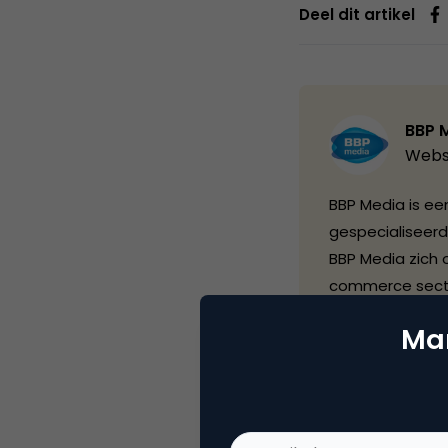
Deel dit artikel
BBP 
Webs
BBP Media is een
gespecialiseerd
BBP Media zich 
commerce sector
actief als info
Mar
met de Global 
een aanzienlijk
vakinformatie 
associaties. To
Shopper Marketi