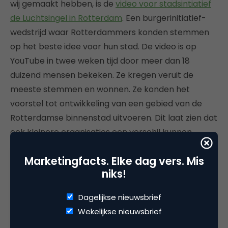
wij gemaakt hebben, is de
video voor stadsintiatief
de Luchtsingel in Rotterdam
. Een burgerinitiatief-
wedstrijd waar Rotterdammers konden stemmen
op het beste idee voor hun stad. De video is op
YouTube in twee weken tijd door meer dan 18
duizend mensen bekeken. Ze kregen veruit de
meeste stemmen en wonnen. Ze konden het
voorstel tot ontwikkeling van een gebied van de
Rotterdamse binnenstad uitvoeren. Dit laat zien dat
ook kleinere organisaties een verschil kunnen
maken en een video lokaal een virale functie krijgt.
Marketingfacts. Elke dag vers. Mis
niks!
5: Een opmerkelijk merk of product is
nodig
Dagelijkse nieuwsbrief
Als Belgisch bedrijf heeft Febelfin het verschil
Wekelijkse nieuwsbrief
gemaakt in een vrij onopvallend merk en product.