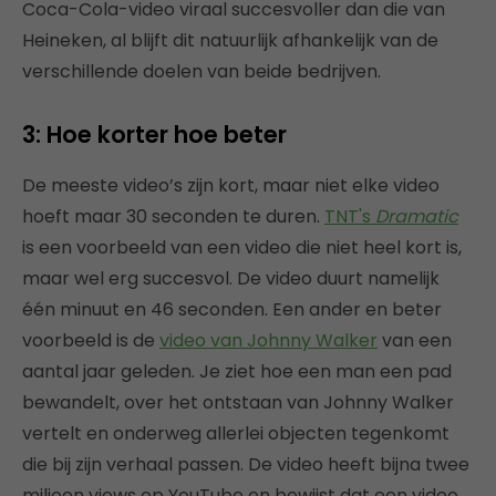
Coca-Cola-video viraal succesvoller dan die van
Heineken, al blijft dit natuurlijk afhankelijk van de
verschillende doelen van beide bedrijven.
3: Hoe korter hoe beter
De meeste video’s zijn kort, maar niet elke video
hoeft maar 30 seconden te duren.
TNT's
Dramatic
is een voorbeeld van een video die niet heel kort is,
maar wel erg succesvol. De video duurt namelijk
één minuut en 46 seconden. Een ander en beter
voorbeeld is de
video van Johnny Walker
van een
aantal jaar geleden. Je ziet hoe een man een pad
bewandelt, over het ontstaan van Johnny Walker
vertelt en onderweg allerlei objecten tegenkomt
die bij zijn verhaal passen. De video heeft bijna twee
miljoen views op YouTube en bewijst dat een video