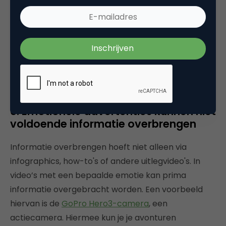
Door een schokkerende video te maken over hoe
onveilig je online gegevens zijn en hoe mensen hier
makkelijk misbruik van kunnen maken, heeft
Febelfin zich op de kaart gezet. Het is geen
opmerkelijk product of merk, maar door
deze video
worden ze goed onder de aandacht gebracht.
6: Emotionele advertenties kunnen niet
voldoende informatie overbrengen
Informatie overbrengen hoeft niet alleen via
infographics, how-to's of andere uitlegvideo's. In
video’s met een bepaalde emotie kan prima
informatie overgebracht worden. Een voorbeeld
hiervan is de
GoPro Hero3-camera
, een
actiecamera. Hiermee kun je je avonturen