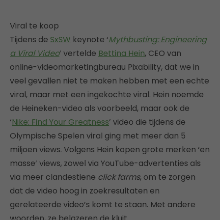
Viral te koop
Tijdens de
SxSW
keynote ‘
Mythbusting: Engineering
a Viral Video
’ vertelde
Bettina Hein
, CEO van
online-videomarketingbureau Pixability, dat we in
veel gevallen niet te maken hebben met een echte
viral, maar met een ingekochte viral. Hein noemde
de Heineken-video als voorbeeld, maar ook de
‘
Nike: Find Your Greatness
’ video die tijdens de
Olympische Spelen viral ging met meer dan 5
miljoen views. Volgens Hein kopen grote merken ‘en
masse’ views, zowel via YouTube-advertenties als
via meer clandestiene
click farms
, om te zorgen
dat de video hoog in zoekresultaten en
gerelateerde video’s komt te staan. Met andere
woorden, ze belazeren de kluit.