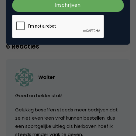
Tags
artikel
,
online video
,
viral marketing
6 Reacties
Walter
Goed en helder stuk!
Gelukkig beseffen steeds meer bedrijven dat
ze niet even ‘een viral’ kunnen bestellen, dus
een soortgelijke uitleg als hierboven hoef ik
steeds minder vaak te geven.