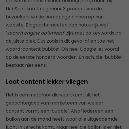
die wordt steeds minder belangrijk blijkbaar: bij
HubSpot komt nog maar 3 procent van de
bezoekers via de homepage binnen op hun
website. Blogposts moeten dan natuurlijk wel
‘
search engine optimized
‘ zijn, met de keywords op
de juiste plek. Dus zoals in dit geval af en toe het
woord ‘content bubble’. Oh nee, Google let vooral
op de eerste honderd woorden. En ach, die ‘bubble’
bestaat niet eens.
Laat content lekker vliegen
Het is een metafoor die voortkomt uit het
gedachtegoed van marketeers van weleer:
content vormt een ‘bubble’. Alsof iedereen een
ballon aan de mond heeft waar alle uitgeademde
lucht in terecht komt. Maar nee: die ballon is er niet