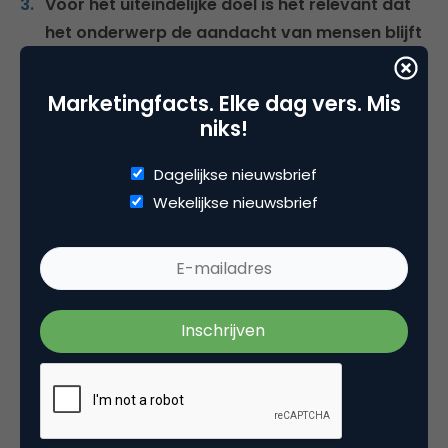
Voor het uiteindelijke doel is het relevant dat
het onderwerp de aandacht van mensen blijft
vasthouden en stretcht.
Daarvoor is Facebook
(op dit moment) het meest geschikt.
Marketingfacts. Elke dag vers. Mis
De naamsbekendheid is hoog en daar is op
niks!
zich niet zo veel te winnen
. In de nabije
toekomst moet Alpe d’HuZes zich meer richten
Dagelijkse nieuwsbrief
op het verder bekend maken van hun pay-off
Wekelijkse nieuwsbrief
‘Opgeven is geen optie’. Deze heeft tenslotte de
meest directe betrokkenheid met de waarden
en de strijd die mensen voeren, zowel met de
berg als met kanker.
Verder
Dit jaar was ik zelf een van de deelnemers, onder
nummer 8726. Zowel de sponsoring als het 6 x