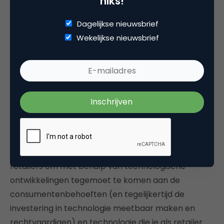
niks!
Veel retailers worden geconfronteerd met
veranderend consumentengedrag. Technische
Dagelijkse nieuwsbrief
ontwikkelingen gaan snel en worden massaal
Wekelijkse nieuwsbrief
omarmd door de consument. Hoe kan de retailer
hierop inspelen in de fysieke winkel? Welke
technieken zijn zinvol om in te zetten en hoe meten
we hoe effectief ze bijdragen aan de
doelstellingen? De expertgroep
The New Store
geeft hier antwoord op in haar bluepaper.
Voor concrete handvatten om digitale technieken
effectief in te zetten in de fysieke winkel, tips voor
retailers om met behulp van technologische
ontwikkelingen tegemoet te komen aan de
consumentenbehoeften (en tegelijkertijd de
investering in technologie meetbaar maken en
rechtvaardigen) en technologie die je als retailer