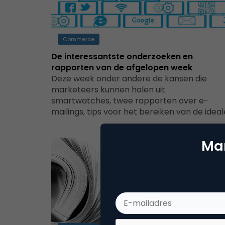
Commerce
De interessantste onderzoeken en
rapporten van de afgelopen week
Deze week onder andere de kansen die
marketeers kunnen halen uit
smartwatches, twee rapporten over e-
mailings, tips voor het bereiken van de idea
Mar