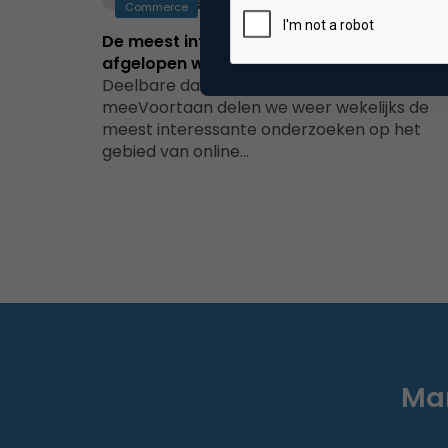
Commerce
De meest interessante onderzoeken van
afgelopen week
Deelbare data: doe er je voordeel
meeVoortaan delen we weer wekelijks de
meest interessante onderzoeken op het
gebied van online…
Mar