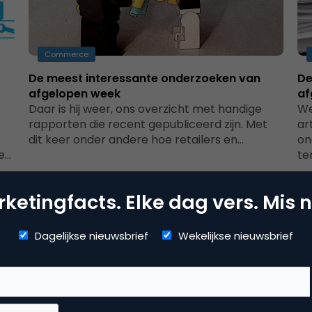
Commerce
De meest interessante onderzoeken van
De
afgelopen week
af
Daar is hij weer, ons overzicht met handige
We
rapporten die recent gepubliceerd zijn. Met
ar
dit keer onder andere hoe retailers en…
on
le…
te
ketingfacts. Elke dag vers. Mis n
Dagelijkse nieuwsbrief
Wekelijkse nieuwsbrief