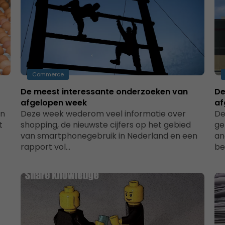
Commerce
De meest interessante onderzoeken van
De
afgelopen week
af
en
Deze week wederom veel informatie over
De
t
shopping, de nieuwste cijfers op het gebied
ge
van smartphonegebruik in Nederland en een
an
rapport vol…
be