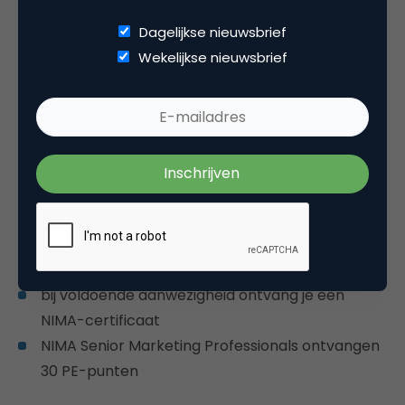
dus!
Dagelijkse nieuwsbrief
Voor dat bedrag krijg je:
Wekelijkse nieuwsbrief
14 dagdelen waarmee je een jaar lang op de
hoogte blijft van alle ontwikkelingen in digitale
marketing
twee inspirerende bedrijfsbezoeken
enthousiaste, nuchtere sprekers met bewezen
kennis en ervaring in het vakgebied
toegang tot het Marketingfacts Updates-
platform
bij voldoende aanwezigheid ontvang je een
NIMA-certificaat
NIMA Senior Marketing Professionals ontvangen
30 PE-punten