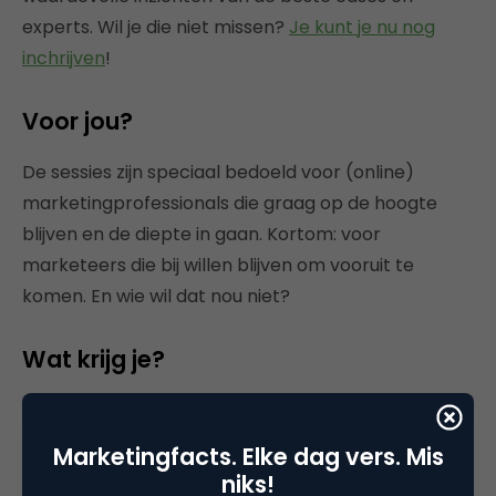
experts. Wil je die niet missen?
Je kunt je nu nog
inchrijven
!
Voor jou?
De sessies zijn speciaal bedoeld voor (online)
marketingprofessionals die graag op de hoogte
blijven en de diepte in gaan. Kortom: voor
marketeers die bij willen blijven om vooruit te
komen. En wie wil dat nou niet?
Wat krijg je?
De kosten voor het programma bedragen slechts
€1.745,00 (excl. BTW) voor 14 masterclasses van
Marketingfacts. Elke dag vers. Mis
een dagdeel elk – nog geen €125 per masterclass
niks!