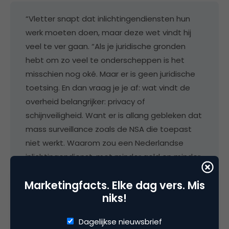
“Vletter snapt dat inlichtingendiensten hun
werk moeten doen, maar deze wet vindt hij
veel te ver gaan. “Als je juridische gronden
hebt om zo veel te onderscheppen is het
misschien nog oké. Maar er is geen juridische
toetsing. En dan vraag je je af: wat vindt de
overheid belangrijker: privacy of
schijnveiligheid. Want er is allang gebleken dat
mass surveillance zoals de NSA die toepast
niet werkt. Waarom zou een Nederlandse
inlichtingendienst, met minder geld en minder
mensen, dan wel resultaat boeken?””
Marketingfacts. Elke dag vers. Mis
niks!
Oud-winkelmanager trekt bijna
Dagelijkse nieuwsbrief
miljoen bezoekers naar ‘coole’