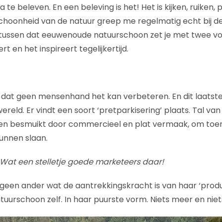
te beleven. En een beleving is het! Het is kijken, ruiken
choonheid van de natuur greep me regelmatig echt bij de 
 tussen dat eeuwenoude natuurschoon zet je met twee vo
rt en het inspireert tegelijkertijd.
s dat geen mensenhand het kan verbeteren. En dit laatst
reld. Er vindt een soort ‘pretparkisering’ plaats. Tal va
en besmuikt door commercieel en plat vermaak, om toeri
unnen slaan.
 Wat een stelletje goede marketeers daar!
geen ander wat de aantrekkingskracht is van haar ‘produc
uurschoon zelf. In haar puurste vorm. Niets meer en niet