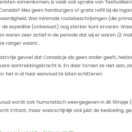
sten samenkomen, is vaak ook sprake van ‘festivaliserin
anada? Niks geen hamburgers of gratis refill bij de inga
aardigheid. Wel minimale routebeschrijvingen (die prima 
r de expeditie (onbewust) nog sterker kunt ervaren. Wa
lven waren zeer actief in de periode dat wij er waren 😉 ma
hte ranger waant…
gastvrije gevoel dat Canada je als geen ander geeft, hebben
are aantrekkingskracht is. En daar tornen ze niet aan, ze
r het in al haar eenvoud te laten schitteren.
oud wordt ook humoristisch weergegeven in dit filmpje (
 echt irritant, maar waarschijnlijk ook juist de bedoeling,