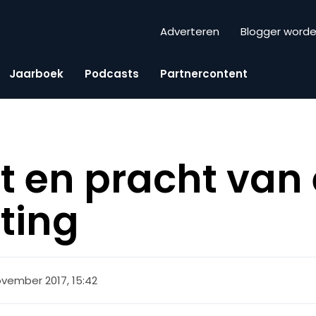
Adverteren
Blogger word
Jaarboek
Podcasts
Partnercontent
t en pracht va
ting
ovember 2017, 15:42