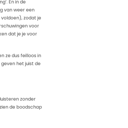
g’. En in de
ng van weer een
voldoen), zodat je
arschuwingen voor
ken dat je je voor
 ze dus feilloos in
 geven het juist de
luisteren zonder
 gezien de boodschap