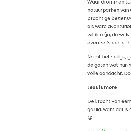
Waar drommen toeri
natuurparken van C
prachtige beziensw
als ware avonturie
wildlife (ja, de wo
even zelfs een ec
Naast het veilige, 
de gaten wat hun w
volle aandacht. Doo
Less is more
De kracht van eenv
geluid, want dat is
😉