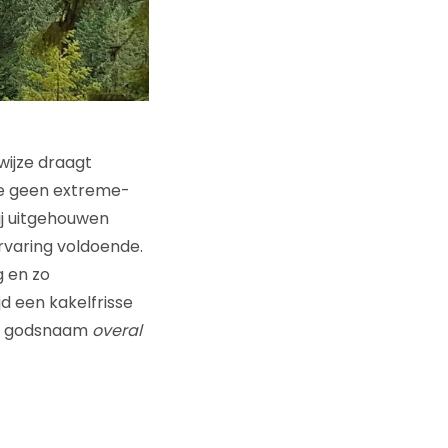
-wijze draagt
 je geen extreme-
ij uitgehouwen
ervaring voldoende.
g en zo
jd een kakelfrisse
 in godsnaam
overal