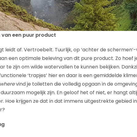
 van een puur product
gt leidt af. Vertroebelt. Tuurlijk, op ‘achter de schermen’
 aan een optimale beleving van dit pure product. Zo hoef
 te zijn om wilde watervallen te kunnen bekijken. Dankz
functionele ‘trapjes’ hier en daar is een gemiddelde klim
owhere
vind je toiletten die volledig opgaan in de omgevin
 duurzaam mogelijk zijn. En geloof het of niet, er hangt alti
ier. Hoe krijgen ze dat in dat immens uitgestrekte gebied
r?
ng