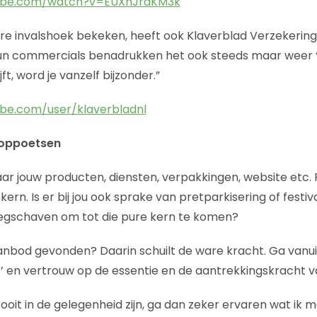
tube.com/watch?v=EUXnJraKM3k
re invalshoek bekeken, heeft ook Klaverblad Verzekerin
n commercials benadrukken het ook steeds maar weer “
t, word je vanzelf bijzonder.”
be.com/user/klaverbladnl
 oppoetsen
naar jouw producten, diensten, verpakkingen, website etc.
kern. Is er bij jou ook sprake van pretparkisering of festi
gschaven om tot die pure kern te komen?
anbod gevonden? Daarin schuilt de ware kracht. Ga vanuit
egie’ en vertrouw op de essentie en de aantrekkingskracht 
ooit in de gelegenheid zijn, ga dan zeker ervaren wat ik 