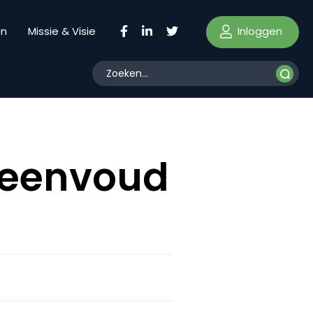
Inloggen
en
Missie & Visie
n eenvoud