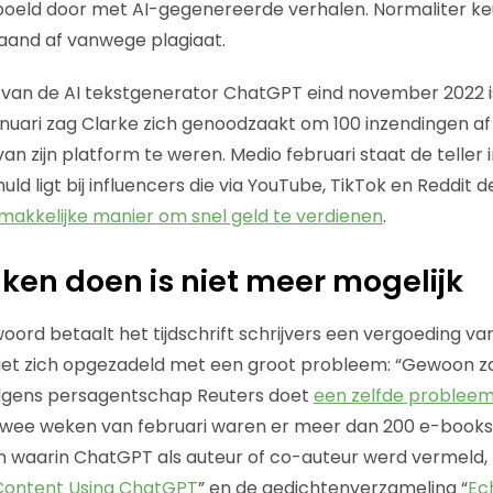
poeld door met AI-gegenereerde verhalen. Normaliter keurt
aand af vanwege plagiaat.
n van de AI tekstgenerator ChatGPT eind november 2022 is
anuari zag Clarke zich genoodzaakt om 100 inzendingen af
an zijn platform te weren. Medio februari staat de teller
d ligt bij influencers die via YouTube, TikTok en Reddit 
makkelijke manier om snel geld te verdienen
.
en doen is niet meer mogelijk
ord betaalt het tijdschrift schrijvers een vergoeding van
ziet zich opgezadeld met een groot probleem: “Gewoon za
olgens persagentschap Reuters doet
een zelfde problee
 twee weken van februari waren er meer dan 200 e-books 
n waarin ChatGPT als auteur of co-auteur werd vermeld, 
Content Using ChatGPT
” en de gedichtenverzameling “
Ec