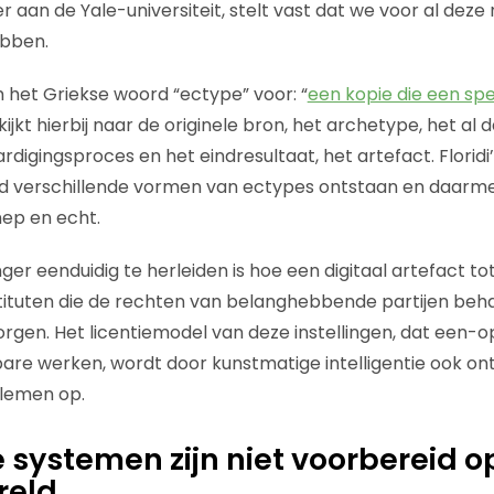
er aan de Yale-universiteit, stelt vast dat we voor al dez
bben.
m het Griekse woord “ectype” voor: “
een kopie die een spe
j kijkt hierbij naar de originele bron, het archetype, het al 
digingsproces en het eindresultaat, het artefact. Floridi’
jd verschillende vormen van ectypes ontstaan en daarm
nep en echt.
anger eenduidig te herleiden is hoe een digitaal artefact 
stituten die de rechten van belanghebbende partijen beh
rgen. Het licentiemodel van deze instellingen, dat een
rbare werken, wordt door kunstmatige intelligentie ook on
blemen op.
e systemen zijn niet voorbereid o
reld