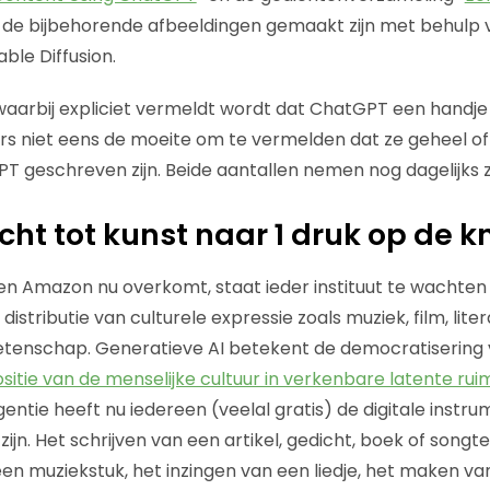
 de bijbehorende afbeeldingen gemaakt zijn met behulp 
ble Diffusion.
 waarbij expliciet vermeldt wordt dat ChatGPT een handje
 niet eens de moeite om te vermelden dat ze geheel of 
T geschreven zijn. Beide aantallen nemen nog dagelijks 
t tot kunst naar 1 druk op de k
n Amazon nu overkomt, staat ieder instituut te wachten d
istributie van culturele expressie zoals muziek, film, liter
tenschap. Generatieve AI betekent de democratisering va
tie van de menselijke cultuur in verkenbare latente rui
gentie heeft nu iedereen (veelal gratis) de digitale inst
zijn. Het schrijven van een artikel, gedicht, boek of songte
 muziekstuk, het inzingen van een liedje, het maken va