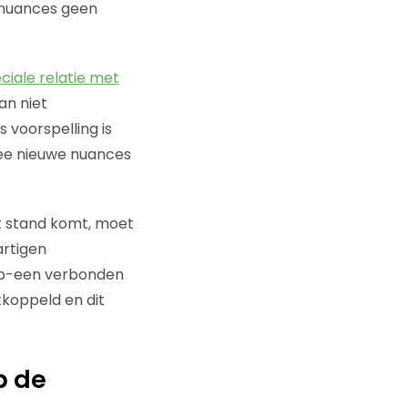
e nuances geen
ciale relatie met
dan niet
s voorspelling is
ee nieuwe nuances
tot stand komt, moet
artigen
-op-een verbonden
tkoppeld en dit
p de