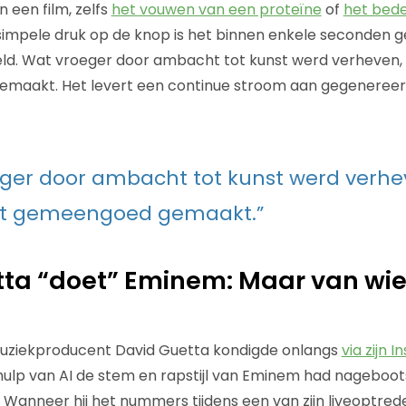
 een film, zelfs
het vouwen van een proteïne
of
het bed
simpele druk op de knop is het binnen enkele seconden 
ld. Wat vroeger door ambacht tot kunst werd verheven, 
maakt. Het levert een continue stroom aan gegenereer
ger door ambacht tot kunst werd verhe
tot gemeengoed gemaakt.”
ta “doet” Eminem: Maar van wie 
uziekproducent David Guetta kondigde onlangs
via zijn
hulp van AI de stem en rapstijl van Eminem had nageboot
. Wanneer hij het nummers tijdens een van zijn liveoptred