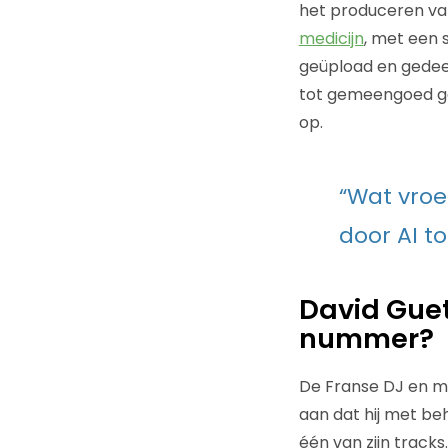
het produceren van
medicijn
, met een 
geüpload en gedee
tot gemeengoed ge
op.
“Wat vroe
door AI 
David Guet
nummer?
De Franse DJ en m
aan dat hij met be
één van zijn tracks