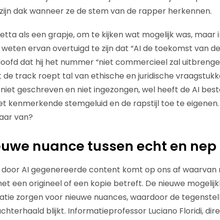
it zijn dak wanneer ze de stem van de rapper herkennen.
tta als een grapje, om te kijken wat mogelijk was, maar i
j weten ervan overtuigd te zijn dat “AI de toekomst van d
beloofd dat hij het nummer “niet commercieel zal uitbrenge
t de track roept tal van ethische en juridische vraagstuk
niet geschreven en niet ingezongen, wel heeft de AI b
et kenmerkende stemgeluid en de rapstijl toe te eigenen. 
aar van?
euwe nuance tussen echt en nep
 door AI gegenereerde content komt op ons af waarvan ni
 het een origineel of een kopie betreft. De nieuwe mogeli
atie zorgen voor nieuwe nuances, waardoor de tegenstell
hterhaald blijkt. Informatieprofessor Luciano Floridi, dir