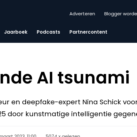
Adverteren
Blogger word
Jaarboek
Podcasts
Partnercontent
nde AI tsunami
ur en deepfake-expert Nina Schick voor
25 door kunstmatige intelligentie gegener
 maart 2023, 11:00
5074 x gelezen