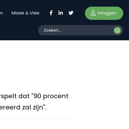
Inloggen
en
Missie & Visie
spelt dat "90 procent
eerd zal zijn".