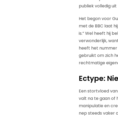
publiek volledig u
Het begon voor Gue
met de BBC laat hi
is.” Wel heeft hij 
verwonderlijk, wan
heeft het nummer 
gebruikt om zich h
rechtmatige eigen
Ectype: Ni
Een stortvloed van
valt na te gaan of
manipulatie en cre
nep steeds vaker ac