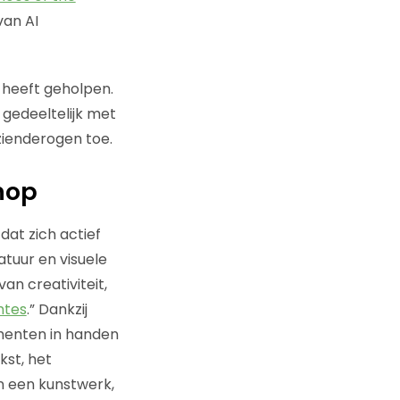
van AI
 heeft geholpen.
gedeeltelijk met
zienderogen toe.
nop
at zich actief
atuur en visuele
n creativiteit,
mtes
.” Dankzij
rumenten in handen
kst, het
n een kunstwerk,