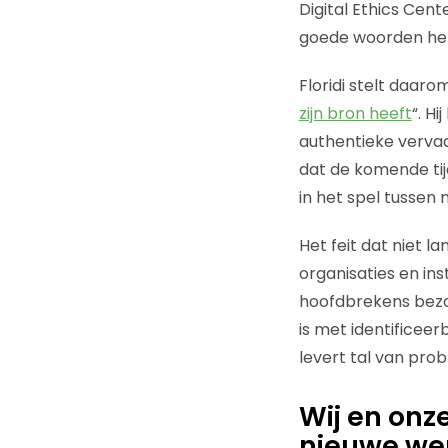
Digital Ethics Cent
goede woorden he
Floridi stelt daaro
zijn bron heeft
“. Hi
authentieke vervaar
dat de komende ti
in het spel tussen 
Het feit dat niet l
organisaties en in
hoofdbrekens bezo
is met identificee
levert tal van pro
Wij en onz
nieuwe we