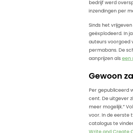
bedrijf werd overs
inzendingen per m
Sinds het vrijgeve
geëxplodeerd. In j
auteurs voorgoed v
permabans. De schul
aanprijzen als
een 
Gewoon zak
Per gepubliceerd wo
cent. De uitgever 
meer mogelijk.” V
voor. In de eerste
catalogus te vinde
Write and Create 