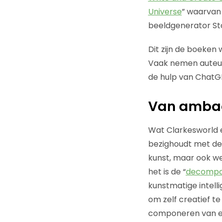
Universe
” waarvan
beeldgenerator Sta
Dit zijn de boeken
Vaak nemen auteurs
de hulp van ChatGP
Van ambach
Wat Clarkesworld e
bezighoudt met de d
kunst, maar ook we
het is de “
decomposi
kunstmatige intelli
om zelf creatief te 
componeren van een