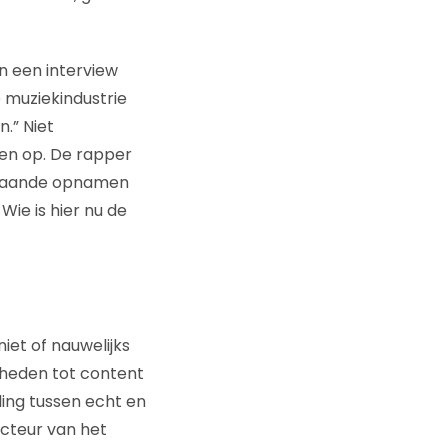
n een interview
e muziekindustrie
n.” Niet
ken op. De rapper
estaande opnamen
Wie is hier nu de
et of nauwelijks
jkheden tot content
ing tussen echt en
ecteur van het