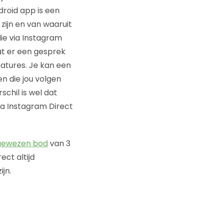
droid app is een
zijn en van waaruit
die via Instagram
at er een gesprek
atures. Je kan een
n die jou volgen
schil is wel dat
ia Instagram Direct
gewezen bod
van 3
ect altijd
jn.