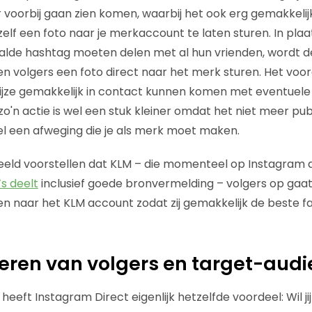
 voorbij gaan zien komen, waarbij het ook erg gemakkelij
elf een foto naar je merkaccount te laten sturen. In plaats
lde hashtag moeten delen met al hun vrienden, wordt 
en volgers een foto direct naar het merk sturen. Het vo
wijze gemakkelijk in contact kunnen komen met eventuele
o'n actie is wel een stuk kleiner omdat het niet meer pub
wel een afweging die je als merk moet maken.
eeld voorstellen dat KLM – die momenteel op Instagram 
’s deelt
inclusief goede bronvermelding – volgers op ga
uren naar het KLM account zodat zij gemakkelijk de beste 
eren van volgers en target-aud
eeft Instagram Direct eigenlijk hetzelfde voordeel: Wil ji