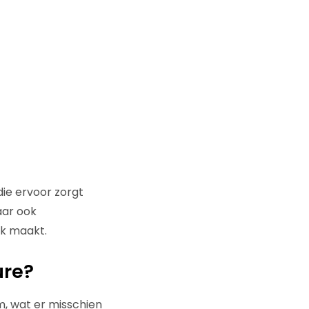
die ervoor zorgt
aar ook
k maakt.
ure?
, wat er misschien