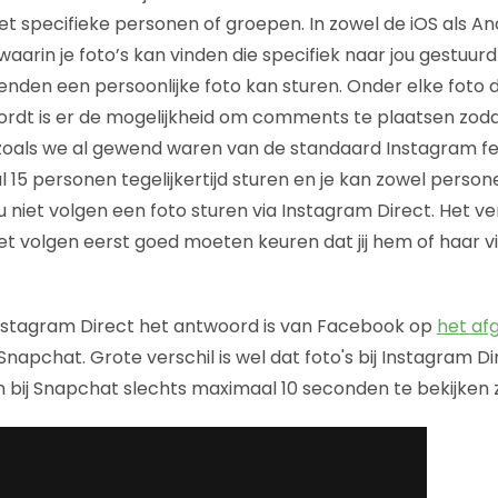
t specifieke personen of groepen. In zowel de iOS als An
arin je foto’s kan vinden die specifiek naar jou gestuurd 
vrienden een persoonlijke foto kan sturen. Onder elke foto 
ordt is er de mogelijkheid om comments te plaatsen zod
zoals we al gewend waren van de standaard Instagram fe
15 personen tegelijkertijd sturen en je kan zowel persone
u niet volgen een foto sturen via Instagram Direct. Het ver
iet volgen eerst goed moeten keuren dat jij hem of haar v
 Instagram Direct het antwoord is van Facebook op
het af
Snapchat. Grote verschil is wel dat foto's bij Instagram Dir
n bij Snapchat slechts maximaal 10 seconden te bekijken zi