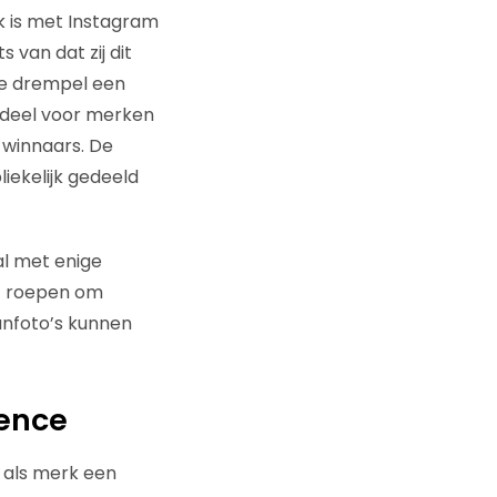
k is met Instagram
 van dat zij dit
de drempel een
ordeel voor merken
 winnaars. De
liekelijk gedeeld
al met enige
at roepen om
fanfoto’s kunnen
ience
j als merk een