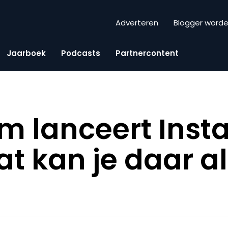
Adverteren
Blogger word
Jaarboek
Podcasts
Partnercontent
m lanceert Ins
wat kan je daar a