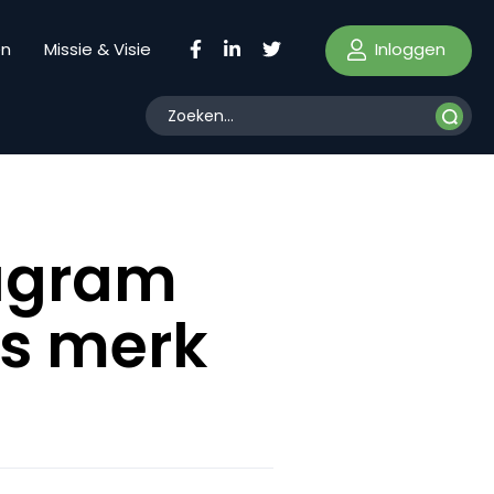
Inloggen
en
Missie & Visie
tagram
ls merk