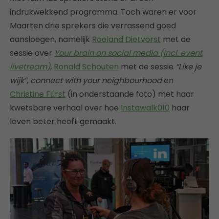
indrukwekkend programma. Toch waren er voor
Maarten drie sprekers die verrassend goed
aansloegen, namelijk
Roeland Dietvorst
met de
sessie over
Your brain on social media (incl. event
livetream)
,
Ronald Schouten
met de sessie
“Like je
wijk”, connect with your neighbourhood
en
Christine Fürst
(in onderstaande foto) met haar
kwetsbare verhaal over hoe
Instawalk010
haar
leven beter heeft gemaakt.