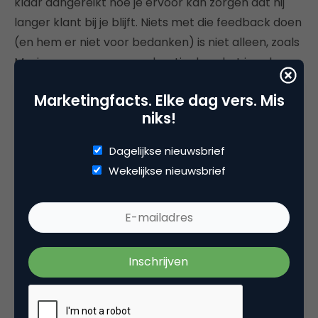
klaar aangereikt hoe je ervoor kan zorgen dat hij
langer klant bij je blijft. Niets met die feedback doen
(en hem er niet voor bedanken) is niet alleen, zoals
Maxima zou zeggen, een beetje dom; het is ook nog
eens onbeleefd.
Marketingfacts. Elke dag vers. Mis
In onderstaande aflevering van
Over Klanten
niks!
Gesproken
hoor je wat je kan doen om deze
Dagelijkse nieuwsbrief
frustraties weg te nemen. Lars heeft eerder een
Wekelijkse nieuwsbrief
artikel geschreven over
De 7 zonden van
klanttevredenheidsonderzoek
waar hij dieper in
gaat op deze en andere frustraties.
De show notes bij deze aflevering vind je
hier
.
Abonneren op deze podcast kan
hier
.