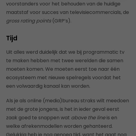
voorstanders voor het behouden van de huidige
maatstaf voor succes van televisiecommercials, de
gross rating points
(GRP’s).
Tijd
Uit alles werd duidelijk dat we bij programmatic tv
te maken hebben met twee werelden die samen
moeten komen. We moeten eerst toe naar één
ecosysteem met nieuwe spelregels voordat het
een volwaardig kanaal kan worden.
Als je als online (media)bureau straks wilt meedoen
met de grote jongens, is het in ieder geval eerst
zaak goed te snappen wat
above the line
is en
welke afrekenmodellen worden gehanteerd.
Gelukkig heb je nog genoeg tijd, want het gaat nog