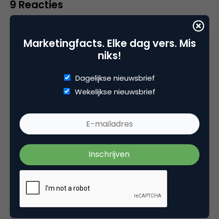
9 Reacties
Marketingfacts. Elke dag vers. Mis
niks!
bramkoster
Dagelijkse nieuwsbrief
Eerlijk gezegd zijn al die mensen die hierover
Wekelijkse nieuwsbrief
piepen precies de mensen waarom ik m’n
profiel niet helemaal prijsgeef én waarom ik
LinkedIn steeds minder interessant vind.
Als ik iemands profiel bekijk, kan dat 1001
redenen hebben. Ik word er dan ook heel
zenuwachtig van als ik dan gelijk benaderd
wordt per mail met de vraag “kan ik iets voor
je betekenen?”. Dat zijn de verkopers in de
winkel waar je zojuist 1 stap binnen hebt gezet