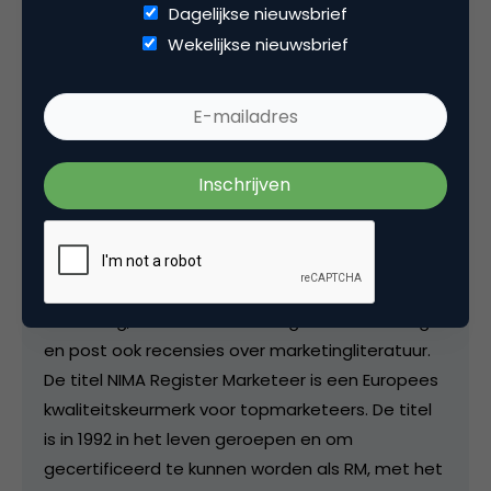
Dagelijkse nieuwsbrief
Kopieer link
Wekelijkse nieuwsbrief
NIMA Register Marketeers
RM bij
NIMA
In Nederland zijn ongeveer 130 mensen Register
Marketeer. Een aantal van hen blogt (via
Marketingfacts en NIMA.nl) over ontwikkelingen in
marketing, events over strategische marketing
en post ook recensies over marketingliteratuur.
De titel NIMA Register Marketeer is een Europees
kwaliteitskeurmerk voor topmarketeers. De titel
is in 1992 in het leven geroepen en om
gecertificeerd te kunnen worden als RM, met het