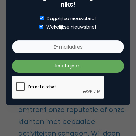
klantniveau te kunnen targeten. Maar dat mag niet
niks!
van de Nederlandse wetgeving. In het huidige
klimaat worden bezoekersprofielen per sector
Dagelijkse nieuwsbrief
geformuleerd, op klantniveau mag je deze
Wekelijkse nieuwsbrief
informatie niet naar voren halen. Klantgroepen
worden geanonimiseerd alvorens er iets met de
gegevens gebeurt.
Anouk: “Wij nemen de privacy
van onze klanten heel serieus.
Wij willen geen risico’s lopen
omtrent onze reputatie of onze
klanten met bepaalde
activiteiten schaden. Wij doen