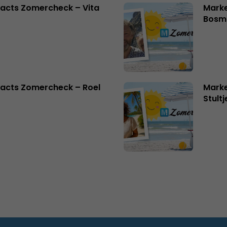
acts Zomercheck – Vita
Marke
Bosm
acts Zomercheck – Roel
Marke
Stult