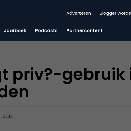
Adverteren
Blogger word
Jaarboek
Podcasts
Partnercontent
t priv?-gebruik 
den
, 07:12