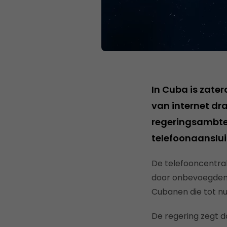
In Cuba is zate
van internet dr
regeringsambten
telefoonaanslui
De telefooncentral
door onbevoegden 
Cubanen die tot nu
De regering zegt d