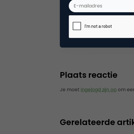
Categorie
Me
Tags
mob
Plaats reactie
Je moet
ingelogd zijn op
om een
Gerelateerde arti