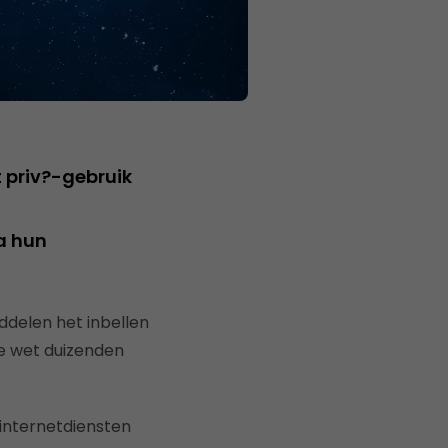
 priv?-gebruik
a hun
ddelen het inbellen
e wet duizenden
 internetdiensten