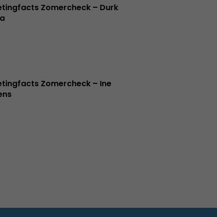
tingfacts Zomercheck – Durk
a
tingfacts Zomercheck – Ine
jens