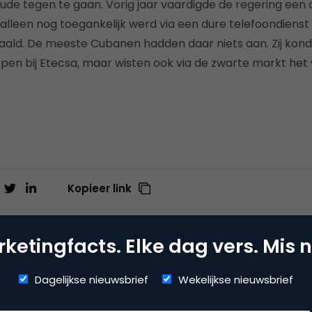
aude tegen te gaan. Vorig jaar vaardigde de regering een 
lleen nog toegankelijk werd via een dure telefoondienst d
ald. De meeste Cubanen hadden daar niets aan. Zij kond
pen bij Etecsa, maar wisten ook via de zwarte markt het
Kopieer link
ketingfacts. Elke dag vers. Mis n
til
Dagelijkse nieuwsbrief
Wekelijkse nieuwsbrief
ij
Reddion