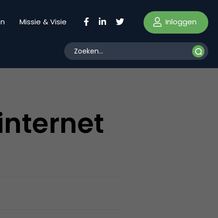
Inloggen
en
Missie & Visie
internet