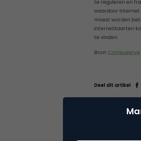
te reguleren en fr
waardoor internet a
moest worden beta
internetkaarten ko
te vinden.
Bron:
Compuserve
Deel dit artikel
Mar
Alex S
CEO b