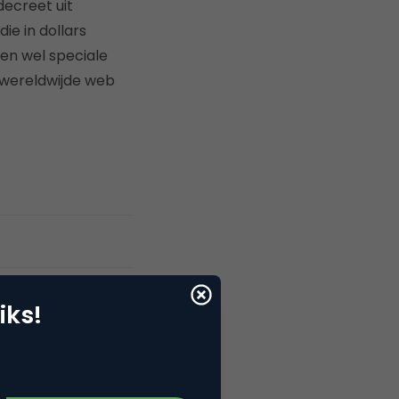
decreet uit
ie in dollars
en wel speciale
 wereldwijde web
iks!