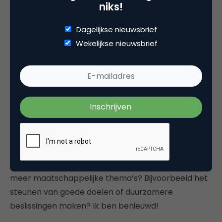
niks!
Gesprek van de dag?
Dagelijkse nieuwsbrief
Al met al kunnen we zeggen dat de wereld van de
Wekelijkse nieuwsbrief
cryptocurrencies psychologisch gezien ontzettend
interessant is. De gedragsverandering die hieruit
voortkomt is immens. Door het verrassingseffect
raken we verslaafd, door de succesbubbel blijven
we investeren en door de sociale waarde steken we
elkaar aan met enthousiasme en vertrouwen.
Hoe zou het zijn als we zo’n grote
gedragsverandering kunnen bewerkstelligen voor
meer maatschappelijke thema’s? Bijvoorbeeld het
steunen van goede doelen of duurzamere
beslissingen maken? Ik ben benieuwd!