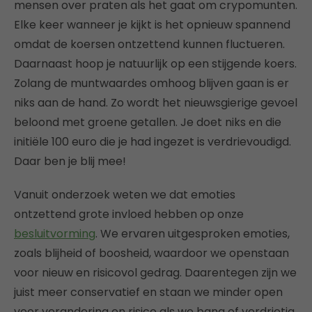
mensen over praten als het gaat om crypomunten.
Elke keer wanneer je kijkt is het opnieuw spannend
omdat de koersen ontzettend kunnen fluctueren.
Daarnaast hoop je natuurlijk op een stijgende koers.
Zolang de muntwaardes omhoog blijven gaan is er
niks aan de hand. Zo wordt het nieuwsgierige gevoel
beloond met groene getallen. Je doet niks en die
initiële 100 euro die je had ingezet is verdrievoudigd.
Daar ben je blij mee!
Vanuit onderzoek weten we dat emoties
ontzettend grote invloed hebben op onze
besluitvorming
. We ervaren uitgesproken emoties,
zoals blijheid of boosheid, waardoor we openstaan
voor nieuw en risicovol gedrag. Daarentegen zijn we
juist meer conservatief en staan we minder open
voor verandering en risico als we bang of verdrietig