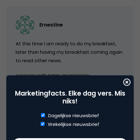
Ernestine
At this time I am ready to do my breakfast,
later than having my brreakfast coming again
to read other news.
сустанон web page оксиметолон
Marketingfacts. Elke dag vers. Mis
12 augustus 2020 om 22:27
niks!
Dagelijkse nieuwsbrief
Wekelijkse nieuwsbrief
Jerry