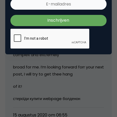
You actually make it seem so easy with your
presentation but
I find this matter to be actually something
that I thiink
I woud never understand. It seems too
complex and extremely
broad for me. I’m looking forward forr your next
post, I will try to get thee hang
of it!
стероїди купити webpage болденон
15 augustus 2020 om 06:55