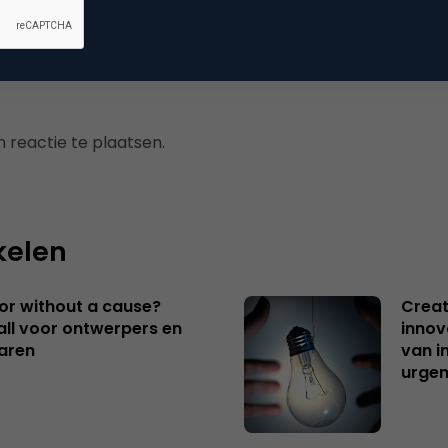
 reactie te plaatsen.
kelen
 or without a cause?
Creat
ll voor ontwerpers en
innov
aren
van i
urgen