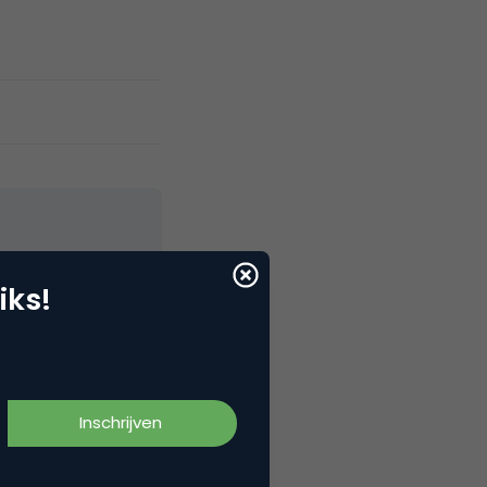
iks!
programma geeft