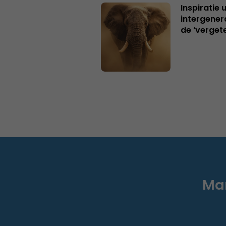
Inspiratie 
intergener
de ‘verget
Mar