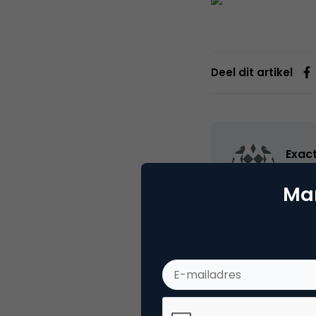
Deel dit artikel
Exac
Webs
Mar
Online boekhou
u inzicht, is u
Categorie
Co