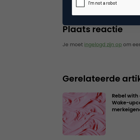
Plaats reactie
Je moet
ingelogd zijn op
om een
Gerelateerde arti
Rebel with
Wake-upca
merkeigen