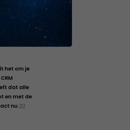
t het om je
et CRM
ft dat alle
tot en met de
Exact nu
30