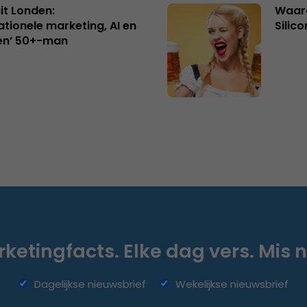
uit Londen:
Waaro
ationele marketing, AI en
Silico
en’ 50+-man
ketingfacts. Elke dag vers. Mis n
Dagelijkse nieuwsbrief
Wekelijkse nieuwsbrief