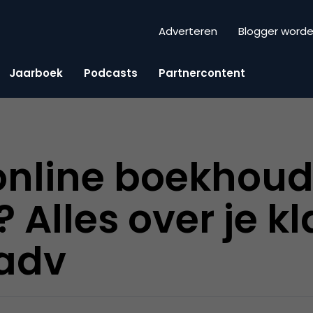
Adverteren
Blogger word
Jaarboek
Podcasts
Partnercontent
nline boekhoudi
 Alles over je k
#adv