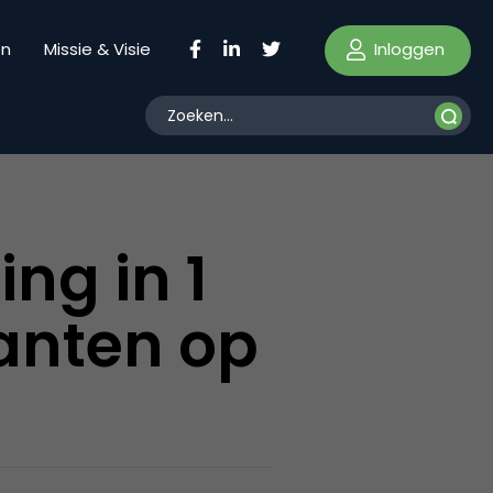
Inloggen
en
Missie & Visie
ng in 1
lanten op