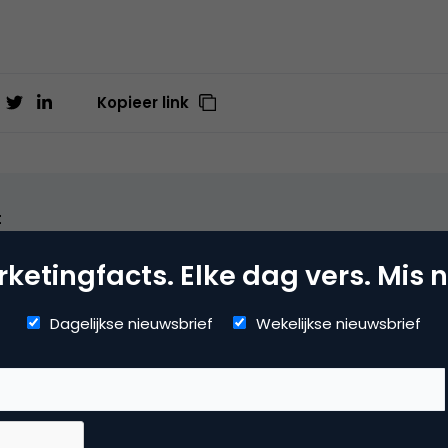
Kopieer link
t
ite
ketingfacts. Elke dag vers. Mis n
den gaat nog makkelijker met Exact Online. Ons boekhoud
itbreidbaar en automatiseert uw boekhouding.
Dagelijkse nieuwsbrief
Wekelijkse nieuwsbrief
mmerce