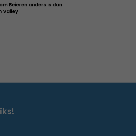
m Beieren anders is dan
n Valley
iks!