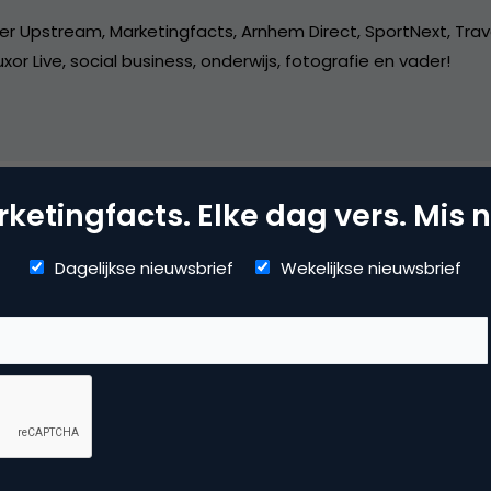
er Upstream, Marketingfacts, Arnhem Direct, SportNext, Trav
xor Live, social business, onderwijs, fotografie en vader!
ketingfacts. Elke dag vers. Mis n
mmerce
Dagelijkse nieuwsbrief
Wekelijkse nieuwsbrief
uws
 reactie te plaatsen.