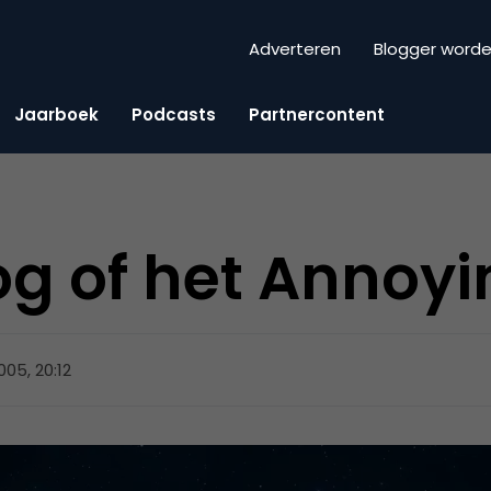
Adverteren
Blogger word
Jaarboek
Podcasts
Partnercontent
og of het Annoyi
2005, 20:12