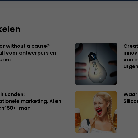
kelen
 or without a cause?
Creat
ll voor ontwerpers en
innov
aren
van i
urgen
uit Londen:
Waaro
ationele marketing, AI en
Silico
en’ 50+-man