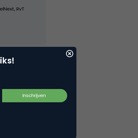
elNext, RvT
iks!