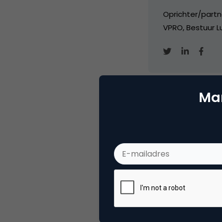
Oprichter/partn
VPRO, Bestuur Lu
Mar
Categorie
Co
Tags
nie
Plaats reactie
Je moet
ingelogd zijn op
om een