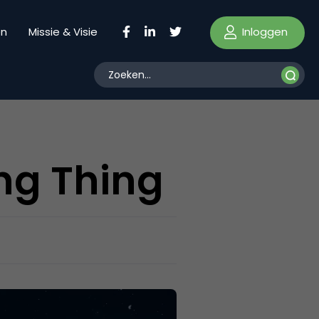
Inloggen
en
Missie & Visie
ng Thing