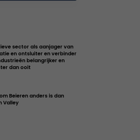
ieve sector als aanjager van
atie en ontsluiter en verbinder
ndustrieën belangrijker en
ter dan ooit
m Beieren anders is dan
n Valley