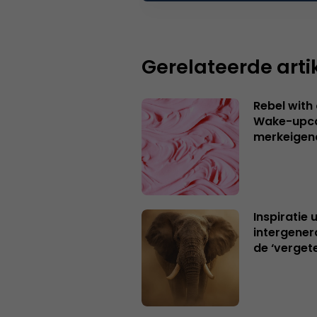
Gerelateerde arti
Rebel with
Wake-upca
merkeigen
Inspiratie 
intergener
de ‘verget