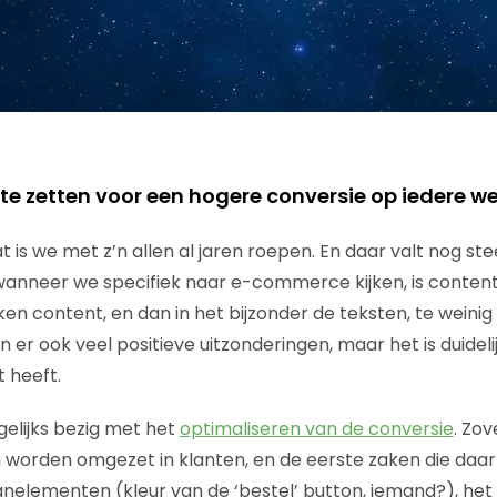
n te zetten voor een hogere conversie op iedere 
dat is we met z’n allen al jaren roepen. En daar valt nog st
anneer we specifiek naar e-commerce kijken, is content
jken content, en dan in het bijzonder de teksten, te weini
jn er ook veel positieve uitzonderingen, maar het is duideli
t heeft.
gelijks bezig met het
optimaliseren van de conversie
. Zov
orden omgezet in klanten, en de eerste zaken die daarbi
gnelementen (kleur van de ‘bestel’ button, iemand?), het