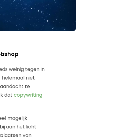
webshop
eeds weinig tegen in
 helemaal niet
g aandacht te
jk dat
copywriting
eel mogelijk
j aan het licht
 plaatsen van