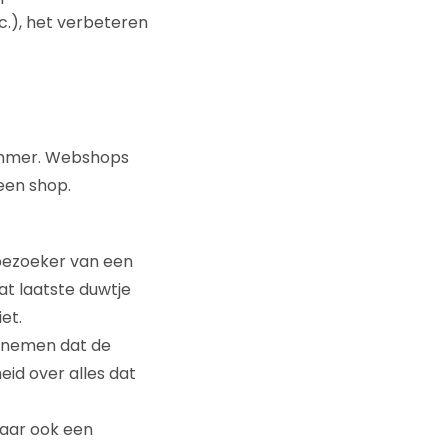
c.), het verbeteren
 jammer. Webshops
een shop.
bezoeker van een
t laatste duwtje
et.
annemen dat de
heid over alles dat
maar ook een