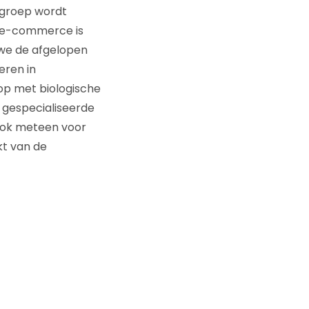
groep wordt
 e-commerce is
 we de afgelopen
eren in
op met biologische
gespecialiseerde
 ook meteen voor
kt van de