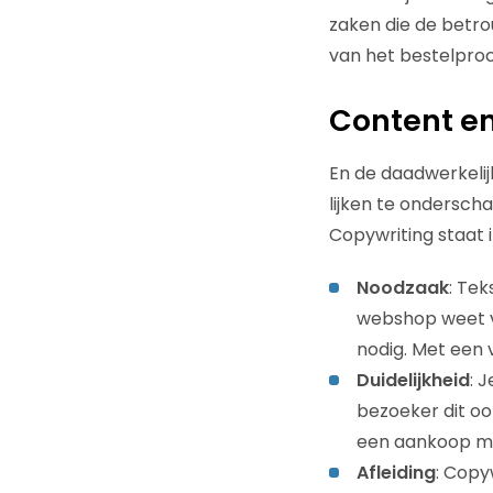
zaken die de betro
van het bestelproc
Content en
En de daadwerkelij
lijken te ondersch
Copywriting staat i
Noodzaak
: Te
webshop weet va
nodig. Met een 
Duidelijkheid
: 
bezoeker dit ook
een aankoop ma
Afleiding
: Copy