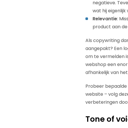
negatieve. Teve
wat hij eigenlij
Relevantie
: Mi
product aan de 
Als copywriting da
aangepakt? Een log
om te vermelden is
webshop een enorme
afhankelijk van he
Probeer bepaalde w
website – volg dez
verbeteringen door
Tone of vo