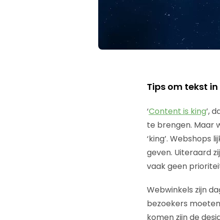
Tips om tekst i
‘
Content is king
’, 
te brengen. Maar w
‘king’. Webshops li
geven. Uiteraard zi
vaak geen prioritei
Webwinkels zijn da
bezoekers moeten w
komen zijn de desi