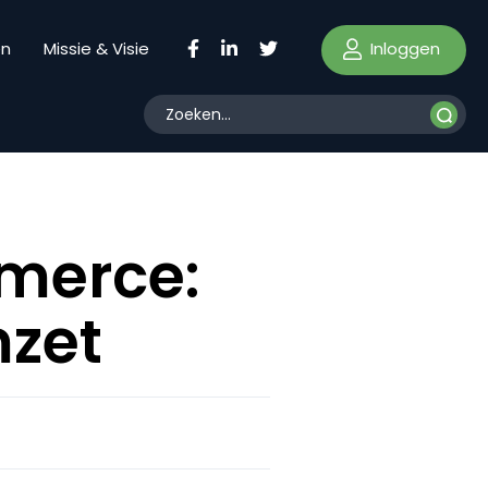
Inloggen
en
Missie & Visie
merce:
mzet