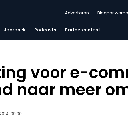
Adverteren
Blogger word
Jaarboek
Podcasts
Partnercontent
ting voor e-com
nd naar meer o
2014, 09:00