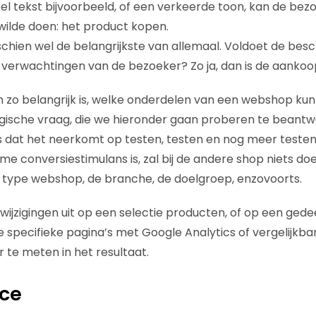
el tekst bijvoorbeeld, of een verkeerde toon, kan de bez
k wilde doen: het product kopen.
sschien wel de belangrijkste van allemaal. Voldoet de besc
verwachtingen van de bezoeker? Zo ja, dan is de aankoop
n zo belangrijk is, welke onderdelen van een webshop k
ische vraag, die we hieronder gaan proberen te beantwo
 dat het neerkomt op testen, testen en nog meer testen
 conversiestimulans is, zal bij de andere shop niets doe
t type webshop, de branche, de doelgroep, enzovoorts.
ijzigingen uit op een selectie producten, of op een gede
e specifieke pagina’s met Google Analytics of vergelijkb
 te meten in het resultaat.
ice