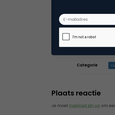
Webs
Copernica is ma
mobile en geau
gebruik van dez
commerce plat
Categorie
Co
Plaats reactie
Je moet
ingelogd zijn op
om een