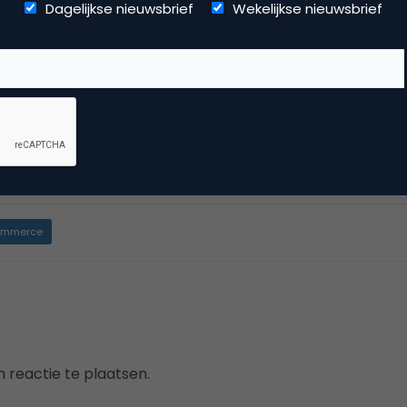
ite
Dagelijkse nieuwsbrief
Wekelijkse nieuwsbrief
rketing-software met functionaliteiten voor e-mailmarketin
tomatiseerde campagnes. Dagelijks maken meer dan 5.000
e diensten. De software integreert met vrijwel alle CMS-sys
formen en CRM-software.
mmerce
 reactie te plaatsen.