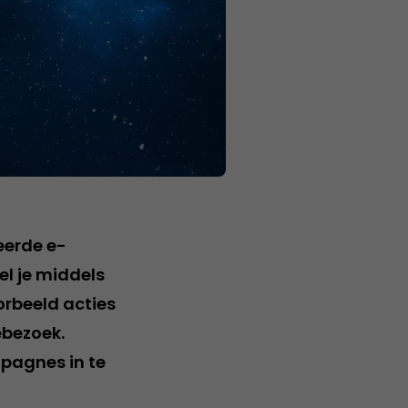
eerde e-
l je middels
orbeeld acties
ebezoek.
pagnes in te