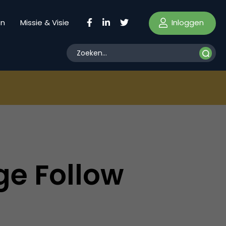
Inloggen
en
Missie & Visie
ge Follow