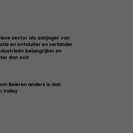
ieve sector als aanjager van
atie en ontsluiter en verbinder
ndustrieën belangrijker en
ter dan ooit
m Beieren anders is dan
n Valley