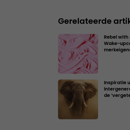
Gerelateerde arti
Rebel with
Wake-upca
merkeigen
Inspiratie 
intergener
de ‘verget