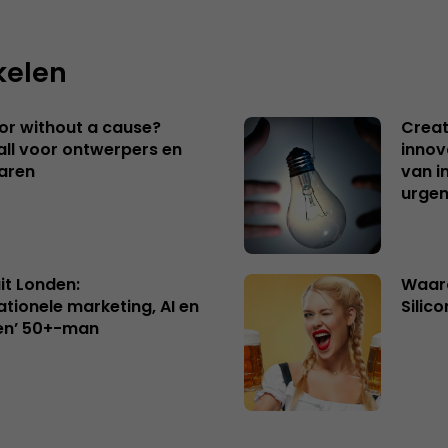
kelen
 or without a cause?
Creat
ll voor ontwerpers en
innov
aren
van i
urgen
uit Londen:
Waaro
ationele marketing, AI en
Silico
en’ 50+-man