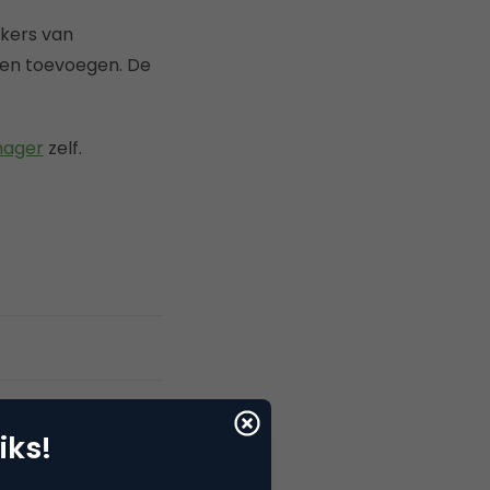
ikers van
ten toevoegen. De
nager
zelf.
iks!