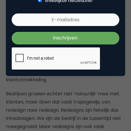
Wekelijkse nieuwsbrief
Een klant ontwikkelt zich immers online. Hij leert om
te gaan met nieuwe manieren van navigeren, het
gebruiken van tools en nieuwe functionaliteiten. Als
bedrijf dien je mee te groeien met deze
klantontwikkeling.
Bedrijven groeien echter niet ‘natuurlijk’ mee met
klanten, maar doen dat vaak trapsgewijs, van
redesign naar redesign. Redesigns zijn feitelijk dus
inhaalslagen. We zijn als bedrijf in de tussentijd niet
meegegroeid. Maar redesigns zijn ook vaak