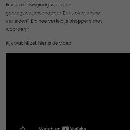
Ik was nieuwsgierig: wat weet
gedragswetenschapper Boris over online
verleiden? En: hoe verleid je shoppers met
woorden?
Kijk wat hij zei, hier is de video: